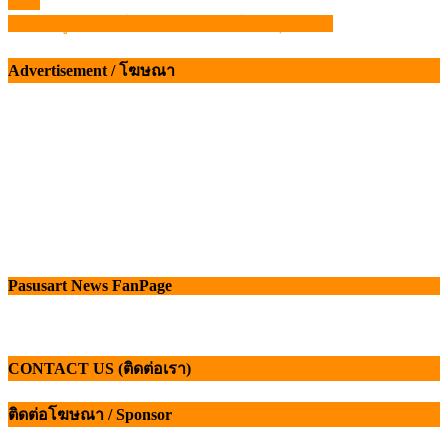
2569
เรื่อง
ราคาหมูหน้าฟาร์มเกษตรกร ภาคใต้ 2 กุมภา 69
Advertisement / โฆษณา
Pasusart News FanPage
CONTACT US (ติดต่อเรา)
ติดต่อโฆษณา / Sponsor