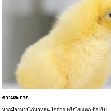
ความสะอาด
หากมีอาหารไก่หกหล่น ไก่ตาย หรือไข่แตก ต้องรีบ