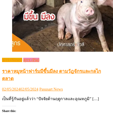
ข่าว (News)
สุกร (Pig)
ราคาหมูหน้าฟาร์มมีขึ้นมีลง ตามวัฎจักรและกลไก
ตลาด
Posted
Author
02/05/2024
02/05/2024
Pasusart News
on
เป็นที่รู้กันอยู่แล้วว่า “ปัจจัยด้านฤดูกาลและอุณหภูมิ” […]
Share this: