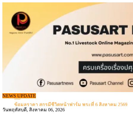
Skip
to
content
จากเครื่องดนตรีพื้นบ้านอีสาน สู่ “แคนมิลค์” แบรนด์นมโ
แท้
NEWS UPDATE
ข้อมูลราคา สุกรมีชีวิตหน้าฟาร์ม พระที่ 6 สิงหาคม 2569
เดินหน้าดัน “ราคากลางโคเนื้อ” แก้ปัญหาราคาโคเนื้อตกต
วันพฤหัสบดี, สิงหาคม 06, 2026
สกัดลักลอบนำเข้าเอ็นโคแช่แข็งกว่า 12.6 ตัน สมุทรสาคร
สกัดลักลอบนำเข้า เครื่องในไก่เถื่อน กว่า 25 ตัน!
จากเครื่องดนตรีพื้นบ้านอีสาน สู่ “แคนมิลค์” แบรนด์นมโ