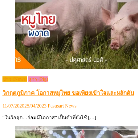
ข่าว (News)
สุกร (Pig)
วิกฤตภูมิภาค โอกาสหมูไทย ขอเพียงเข้าใจและผลักดัน
Posted
Author
11/07/2020
25/04/2023
Pasusart News
on
“ในวิกฤต…ย่อมมีโอกาส” เป็นคำที่ยังใช้ […]