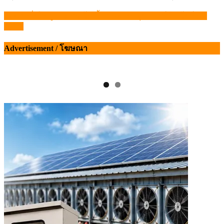
ปิดฉากยิ่งใหญ่ประกวดโคเนื้อ “คลองขลุง บราห์มัน โชว์เคส
แนะแนว
2026”
เรื่อง
Advertisement / โฆษณา