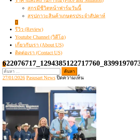
ราคาและสถานการณ์ (Price and Situation)
สุกรมีชีวิตหน้าฟาร์มวันนี้
สรุปภาวะสินค้าเกษตรประจำสัปดาห์
รีวิว (Review)
Youtube Channel (วิดีโอ)
เกี่ยวกับเรา (About US)
ติดต่อเรา (Contact US)
622076717_1294385122717760_839919707
ค้นหา
Posted
Author
บน
27/01/2026
Pasusart News
ปิดความเห็น
สำหรับ:
on
622076717_129438512271