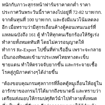
หนักกั
บภาวะสุกรหน้าฟาร์มราคาตกต่ำ ราคา
ประกาศวันพระวันนี้
ราคาลงไปอยู่ที่ 72-82 บาท/กก.
จากต้นทุนที่ 100 บาท/กก. และยังมีแนวโน้มลดลง
อีก เมื่อทราบว่ามีสุกรเถื่อนค้างตู้
คอนเทนเนอร์ที่
แหลมฉบังถึง 161 ตู้ ทำให้ทุกคนเรียกร้องให้รัฐเร่
ง
ทำลายทั้งหมดทันที โดยไม่ควรอนุญาตให้
ทำการ
Re-Export
ไปขึ้นที่ท่าเรืออื่น เพราะจะกลาย
เป็นกองทัพมดเข้
ามาประเทศไทยทางตะเข็บ
ชายแดน ทำให้ตรวจจับยากขึ้น และกระจายเชื้อ
โรคสู่ภูมิภาคต่
างๆได้ง่ายขึ้น
“ต้องขอบคุณกรมศุลกากรที่ล็อคตู้
หมูเถื่อนให้อยู่ใน
อารั
กขาของกรมไว้ได้มากถึงขนาดนี้ และทราบว่า
เตรียมส่งมอบให้
กรมปศุสัตว์นำไปทำลายทั้งหมด