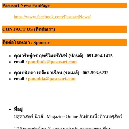
Pasusart News FanPage
CONTACT US (ติดต่อเรา)
ติดต่อโฆษณา / Sponsor
คุณวริษฐ์กร ฤทธิไมตรีภัสร์ (ปอนด์)
:
091-894-1415
email :
pondjuds@pasusart.com
คุณปนัดดา เตจ๊ะมาเรือน
(รถเมล์)
:
062-593-6232
email :
panadda@pasusart.com
ที่อยู่
ปศุศาสตร์ นิวส์ : Magazine Online อันดับหนึ่งด้านปศุสัตว์
1/38 ซอยท่าข้าม 21 แขวงแสมดำ เขตบางขุนเทียน