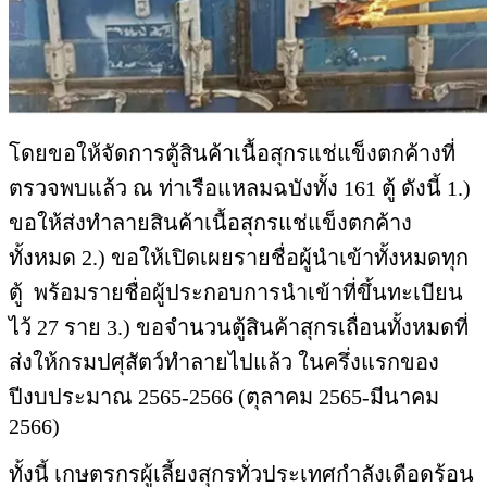
โดยขอให้จัดการตู้สินค้าเนื้อสุ
กรแช่แข็งตกค้างที่
ตรวจพบแล้ว ณ ท่าเรือแหลมฉบังทั้ง 161 ตู้ ดังนี้ 1.)
ขอให้ส่งทำลายสินค้าเนื้อสุ
กรแช่แข็งตกค้าง
ทั้งหมด 2.) ขอให้เปิดเผยรายชื่อผู้นำเข้
าทั้งหมดทุก
ตู้ พร้อมรายชื่อผู้ประกอบการนำเข้
าที่ขึ้นทะเบียน
ไว้ 27 ราย 3.) ขอจำนวนตู้สินค้าสุกรเถื่
อนทั้งหมดที่
ส่งให้กรมปศุสัตว์
ทำลายไปแล้ว ในครึ่งแรกของ
ปีงบประมาณ 2565-2566 (ตุลาคม 2565-มีนาคม
2566)
ทั้งนี้ เกษตรกรผู้เลี้ยงสุกรทั่
วประเทศกำลังเดือดร้อน