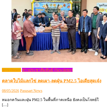
ข่าว (News)
ข่าวประชาสัมพันธ์ (Newsletter)
ตลาดใบไม้แลกไข่ ลดเผา-ลดฝุ่น PM2.5 ไอเดียสุดเจ๋ง
Posted
Author
08/05/2026
Pasusart News
on
หมอกควันและฝุ่น PM2.5 ในพื้นที่ภาคเหนือ ยังคงเป็นโจทย์ใ
[…]