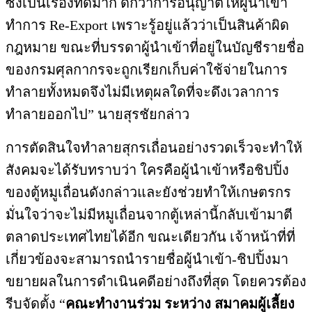
ซึ่งเป็นเรื่องที่ดีมาก ดีกว่าการอนุญาตให้ผู้นำเข้
า
ทำการ
Re-Export
เพราะรู้อยู่แล้วว่าเป็นสินค้
าผิด
กฎหมาย ขณะที่บรรดาผู้นำเข้าที่อยู่
ในบัญชีรายชื่อ
ของกรมศุ
ลกากรจะถูกเรียกเก็บค่าใช้จ่
ายในการ
ทำลายทั้งหมดจึงไม่มี
เหตุผลใดที่จะดึ
งเวลาการ
ทำลายออกไป” นายสุรชัยกล่าว
การตัดสินใจทำลายสุกรเถื่อนอย่
างรวดเร็วจะทำให้
สังคมจะได้รั
บทราบว่า ใครคือผู้นำเข้าหรือชิปปิ้
ง
ของตู้หมูเถื่อนดังกล่าวและยั
งช่วยทำให้เกษตรกร
มั่นใจว่
าจะไม่มีหมูเถื่อนจากตู้เหล่านี้
กลับเข้ามาตี
ตลาดประเทศไทยได้อี
ก ขณะเดียวกัน เจ้าหน้าที่ที่
เกี่ยวข้
องจะสามารถนำรายชื่อผู้นำเข้า-
ชิปปิ้งมา
ขยายผลในการดำเนินคดี
อย่างถึงที่สุด โดยควรต้อง
รีบจัดตั้ง “
คณะทำงานร่วม ระหว่าง สมาคมผู้เลี้ยง