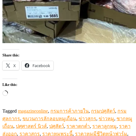
Share this:
X
Facebook
Like this:
Loading…
Tagged
magazineonline
,
กรมการค้าภายใน
,
กรมปศุสัตว์
,
กรม
ศุลกากร
,
ขบวนการลักลอบหมูเถื่อน
,
ข่าวสุกร
,
ข่าวหมู
,
ซากหมู
เถื่อน
,
ปศุศาสตร์ นิวส์
,
ปศุสัตว์
,
ราคาตกต่ำ
,
ราคาลูกหมู
,
ราคา
ส่งออก
,
ราคาสุกร
,
ราคาหมูพระนี้
,
ราคาหมูมีชีวิตหน้าฟาร์ม
,