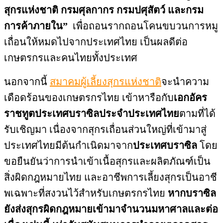
สุกรแห่งชาติ กรมศุลกากร กรมปศุสัตว์ และกรม
การค้าภายใน”
เพื่อถอนรากถอนโคนขบวนการหมู
เถื่
อนให้หมดไปจากประเทศไทย เป็นผลดีต่อ
เกษตรกรและคนไทยทั้
งประเทศ
นอกจากนี้
สมาคมผู้เลี้ยงสุกรแห่งชาติ
จะนำความ
เดือดร้อนของเกษตรกรไทย เข้าหารือกับ
เอกอัคร
ราชทู
ตประเทศบราซิ
ลประจำประเทศไทย
ตามที่ได้
รับเชิ
ญมา เนื่องจากสุกรเถื่อนส่วนใหญ่ที่
เข้ามาสู่
ประเทศไทยมีต้นกำเนิ
ดมาจาก
ประเทศบราซิล
โดย
ขอยืนยันว่าการนำเข้าเนื้อสุ
กรและผลิตภัณฑ์เป็น
สิ่งผิ
ดกฎหมายไทย และอาชีพการเลี้ยงสุกรเป็นอาชี
พเฉพาะที่สงวนไว้สำหรั
บเกษตรกรไทย
หากบราซิล
ยังส่งสุกรผิ
ดกฎหมายเข้ามาจำนวนมหาศาลและต่
อ