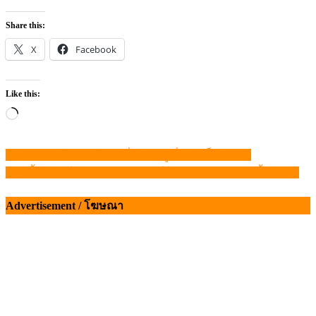
Share this:
X
Facebook
Like this:
Loading…
ความแตก!! ไหนว่าไม่มี ที่แท้ “หมูเถื่อน” เต็มท่าเรือ
แนะแนว
ปรับขึ้น!”นมโรงเรียน” 46 สตางค์ ให้สอดคล้องราคาน้ำนมดิบ
เรื่อง
Advertisement / โฆษณา