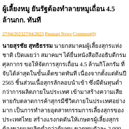
ผู้เลี้ยงหมู ยันรัฐต้องทำลายหมูเถื่อน 4.5
ล้านกก. ทันที
Posted
Author
27/04/2023
27/04/2023
Pasusart News
Comment(0)
on
นายสุรชัย สุทธิธรรม
นายกสมาคมผู้เลี้ยงสุกรแห่ง
ชาติ เปิดเผยว่า สมาคมฯ ได้ยื่นหนังสือถึงอธิบดี
กรม
ศุลกากร ขอให้จัดการสุกรเถื่อน 4.5 ล้านกิโลกรัม ที่
จับได้ล่าสุ
ดในขั้นเด็ดขาดทันที เนื่องจากตั้งแต่ต้นปี
2565 ชิ้นส่วนเนื้อสุกรลักลอบนำเข้
า ซึ่งมีต้นทุนต่ำ
กว่าการผลิ
ตภายในประเทศ เข้ามาสร้างความเสี
ย
หายกับตลาดการค้าสุกรมีชีวิ
ตภายในประเทศอย่าง
มาก เป็นการทำลายอุตสาหกรรมการเลี้
ยงสุกรของ
ประเทศไทย สร้างแรงกดดันให้เกษตรผู้เลี้
ยงสุกร
ต้องขายผลผลิตต่ำกว่าต้
นทุน ขาดทุนตัวละ 2,000-