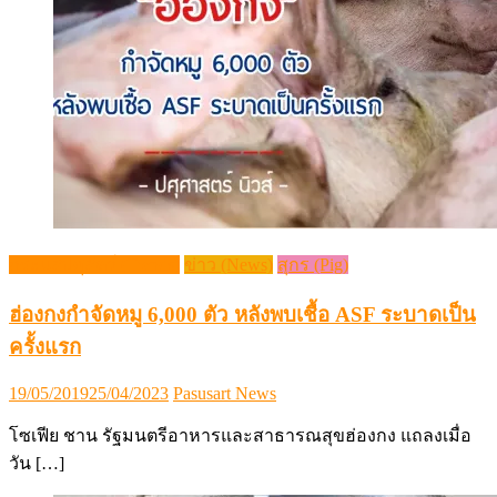
กระแสปศุสัตว์ (Trends)
ข่าว (News)
สุกร (Pig)
ฮ่องกงกำจัดหมู 6,000 ตัว หลังพบเชื้อ ASF ระบาดเป็น
ครั้งแรก
Posted
Author
19/05/2019
25/04/2023
Pasusart News
on
โซเฟีย ชาน รัฐมนตรีอาหารและสาธารณสุขฮ่องกง แถลงเมื่อ
วัน […]