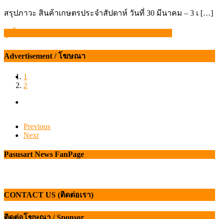
on
สรุปภาวะ สินค้าเกษตรประจำสัปดาห์ วันที่ 30 มีนาคม – 3 เ […]
ผู้เลี้ยงไก่ไข่ผนึกกำลังค้านเปิดเสรีนำเข้าพ่อแม่พันธุ์
แนะแนว
เรื่อง
Advertisement / โฆษณา
1
2
Previous
Next
Pasusart News FanPage
CONTACT US (ติดต่อเรา)
ติดต่อโฆษณา / Sponsor