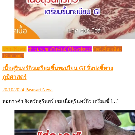
ข่าว (News)
ข่าวประชาสัมพันธ์ (Newsletter)
สัตว์เคี้ยวเอื้อง
(Ruminant)
เนื้อสุรินทร์กิวเตรียมขึ้นทะเบียน GI สิ่งบ่งชี้ทาง
ภูมิศาสตร์
Posted
Author
20/10/2024
Pasusart News
on
หอการค้า จังหวัดสุรินทร์ เผย เนื้อสุรินทร์กิว เตรียมขึ้ […]