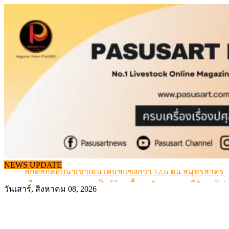
Skip
to
content
NEWS UPDATE
สกัดลักลอบนำเข้าเอ็นโคแช่แข็งกว่า 12.6 ตัน สมุทรสาคร
เมื่อเกษตรกรถูกมองเป็นผู้ร้ายเบื้องหลังราคาหมูที่สังคมไม่รู
วันเสาร์, สิงหาคม 08, 2026
สุดอั้น! ไข่ไก่หน้าฟาร์มปรับขึ้นอีก 6 บาท/แผง เริ่ม 7 ส.ค.69
ข้อมูลราคา สุกรมีชีวิตหน้าฟาร์ม พระที่ 6 สิงหาคม 2569
เดินหน้าดัน “ราคากลางโคเนื้อ” แก้ปัญหาราคาโคเนื้อตกต