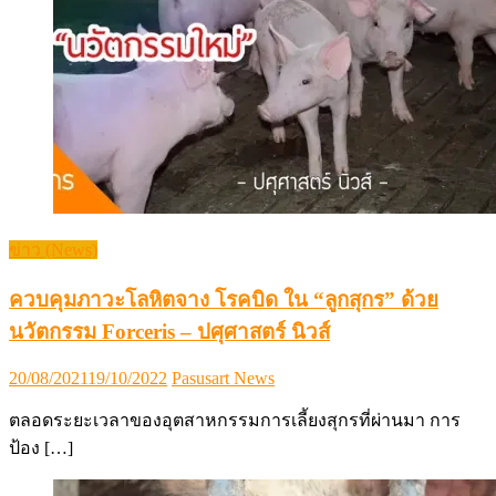
ข่าว (News)
ควบคุมภาวะโลหิตจาง โรคบิด ใน “ลูกสุกร” ด้วย
นวัตกรรม Forceris – ปศุศาสตร์ นิวส์
Posted
Author
20/08/2021
19/10/2022
Pasusart News
on
ตลอดระยะเวลาของอุตสาหกรรมการเลี้ยงสุกรที่ผ่านมา การ
ป้อง […]