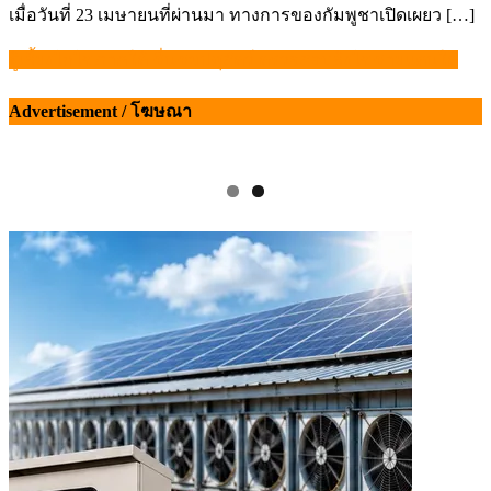
เมื่อวันที่ 23 เมษายนที่ผ่านมา ทางการของกัมพูชาเปิดเผยว […]
ผู้เลี้ยงไก่ไข่ภาคใต้ ชื่นชมปศุสัตว์ ตรวจสอบล้งไข่ชายแดนใต้
แนะแนว
เรื่อง
Advertisement / โฆษณา