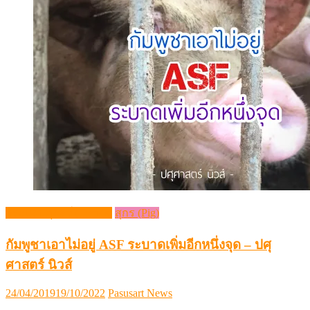
กระแสปศุสัตว์ (Trends)
สุกร (Pig)
กัมพูชาเอาไม่อยู่ ASF ระบาดเพิ่มอีกหนึ่งจุด – ปศุ
ศาสตร์ นิวส์
Posted
Author
24/04/2019
19/10/2022
Pasusart News
on