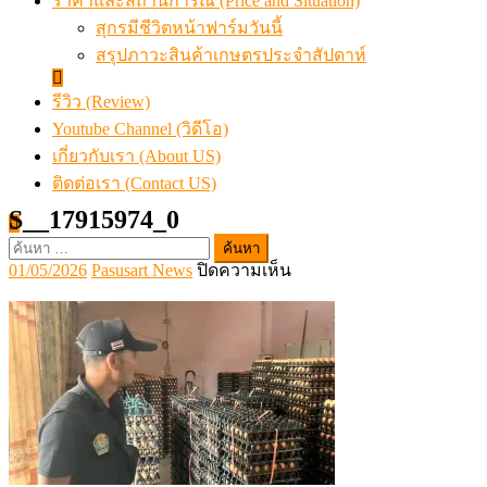
ราคาและสถานการณ์ (Price and Situation)
สุกรมีชีวิตหน้าฟาร์มวันนี้
สรุปภาวะสินค้าเกษตรประจำสัปดาห์
รีวิว (Review)
Youtube Channel (วิดีโอ)
เกี่ยวกับเรา (About US)
ติดต่อเรา (Contact US)
S__17915974_0
ค้นหา
Posted
Author
บน
01/05/2026
Pasusart News
ปิดความเห็น
สำหรับ:
on
S__17915974_0