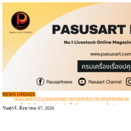
Skip
to
content
สกัดลักลอบนำเข้าเอ็นโคแช่แข็งกว่า 12.6 ตัน สมุทรสาคร
NEWS UPDATE
เมื่อเกษตรกรถูกมองเป็นผู้ร้ายเบื้องหลังราคาหมูที่สังคมไม่รู
สุดอั้น! ไข่ไก่หน้าฟาร์มปรับขึ้นอีก 6 บาท/แผง เริ่ม 7 ส.ค.69
วันศุกร์, สิงหาคม 07, 2026
ข้อมูลราคา สุกรมีชีวิตหน้าฟาร์ม พระที่ 6 สิงหาคม 2569
เดินหน้าดัน “ราคากลางโคเนื้อ” แก้ปัญหาราคาโคเนื้อตกต
สกัดลักลอบนำเข้าเอ็นโคแช่แข็งกว่า 12.6 ตัน สมุทรสาคร