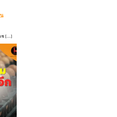
าน
เช […]