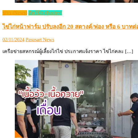
ข่าว (News)
สัตว์ปีก (Poultry)
ไข่ไก่หน้าฟาร์ม ปรับลงอีก 20 สตางค์/ฟอง หรือ 6 บาทต
Posted
Author
02/11/2024
Pasusart News
on
เครือข่ายสหกรณ์ผู้เลี้ยงไก่ไข่ ประกาศแจ้งราคา ไข่ไก่คละ […]