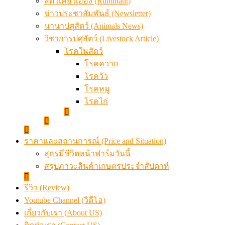
สัตว์เคี้ยวเอื้อง (Ruminant)
ข่าวประชาสัมพันธ์ (Newsletter)
นานาปศุสัตว์ (Animals News)
วิชาการปศุสัตว์ (Livestock Article)
โรคในสัตว์
โรคควาย
โรควัว
โรคหมู
โรคไก่
ราคาและสถานการณ์ (Price and Situation)
สุกรมีชีวิตหน้าฟาร์มวันนี้
สรุปภาวะสินค้าเกษตรประจำสัปดาห์
รีวิว (Review)
Youtube Channel (วิดีโอ)
เกี่ยวกับเรา (About US)