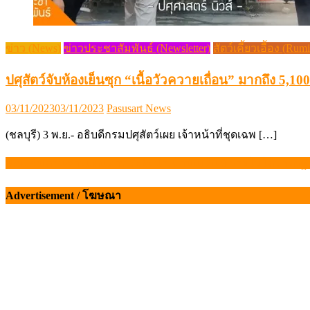
ข่าว (News)
ข่าวประชาสัมพันธ์ (Newsletter)
สัตว์เคี้ยวเอื้อง (Rum
ปศุสัตว์จับห้องเย็นซุก “เนื้อวัวควายเถื่อน” มากถึง 5,10
Posted
Author
03/11/2023
03/11/2023
Pasusart News
on
(ชลบุรี) 3 พ.ย.- อธิบดีกรมปศุสัตว์เผย เจ้าหน้าที่ชุดเฉพ […]
พณ.เข้มด่านชายแดนลาว ระงับนำเข้ามันเส้น 9 รายไม่ได้มาตร
แนะแนว
เรื่อง
Advertisement / โฆษณา