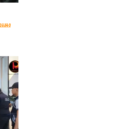
่อแผง