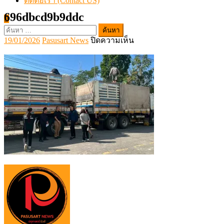
ติดต่อเรา (Contact US)
696dbcd9b9ddc
ค้นหา
Posted
Author
บน
19/01/2026
Pasusart News
ปิดความเห็น
สำหรับ:
on
696dbcd9b9ddc