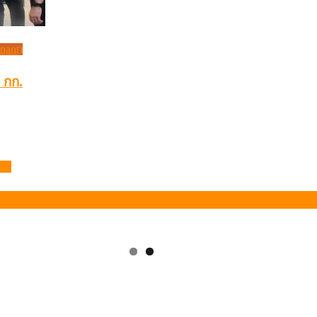
inant)
0 กก.
ฐาน