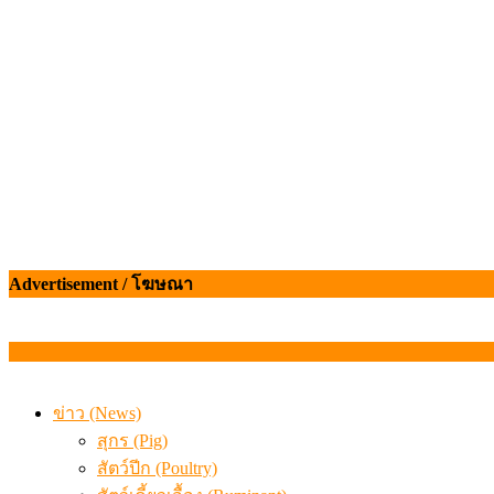
เมื่อเกษตรกรถูกมองเป็นผู้ร้ายเบื้องหลังราคาหมูที่สังคมไม่รู
Advertisement / โฆษณา
ข่าว (News)
สุกร (Pig)
สัตว์ปีก (Poultry)