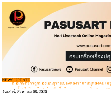
Skip
to
content
สกัดลักลอบนำเข้าเอ็นโคแช่แข็งกว่า 12.6 ตัน สมุทรสาคร
NEWS UPDATE
เมื่อเกษตรกรถูกมองเป็นผู้ร้ายเบื้องหลังราคาหมูที่สังคมไม่รู
สุดอั้น! ไข่ไก่หน้าฟาร์มปรับขึ้นอีก 6 บาท/แผง เริ่ม 7 ส.ค.69
วันเสาร์, สิงหาคม 08, 2026
ข้อมูลราคา สุกรมีชีวิตหน้าฟาร์ม พระที่ 6 สิงหาคม 2569
เดินหน้าดัน “ราคากลางโคเนื้อ” แก้ปัญหาราคาโคเนื้อตกต
สกัดลักลอบนำเข้าเอ็นโคแช่แข็งกว่า 12.6 ตัน สมุทรสาคร