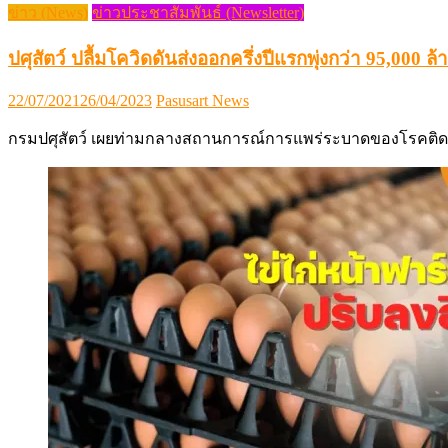
ข่าว (News)
ข่าวประชาสัมพันธ์ (Newsletter)
ปศุสัตว์ ปลื้มโควิดดันส่งออกครึ่งปีแรกพุ่งกว่า 95,000 ล้
Posted
Author
22/07/2021
26/04/2023
Pasusart News
on
กรมปศุสัตว์ เผยท่ามกลางสถานการณ์การแพร่ระบาดของโรคติด