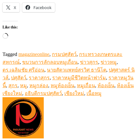
X
Facebook
Like this:
Loading…
Tagged
magazineonline
,
กรมปศุสัตว์
,
กระทรวงเกษตรและ
สหกรณ์
,
ขบวนการลักลอบหมูเถื่อน
,
ข่าวสุกร
,
ข่าวหมู
,
ดร.เฉลิมชัย ศรีอ่อน
,
นายสัตวแพทย์สรวิศ ธานีโต
,
ปศุศาสตร์ นิ
วส์
,
ปศุสัตว์
,
ราคาสุกร
,
ราคาหมูมีชีวิตหน้าฟาร์ม
,
ราคาหมูวัน
นี้
,
สุกร
,
หมู
,
หมูกล่อง
,
หมูห้องเย็น
,
หมูเถื่อน
,
ห้องเย็น
,
ห้องเย็น
เชียงใหม่
,
อธิบดีกรมปศุสัตว์
,
เชียงใหม่
,
เนื้อหมู