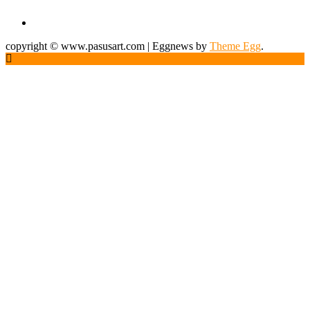
copyright © www.pasusart.com
|
Eggnews by
Theme Egg
.