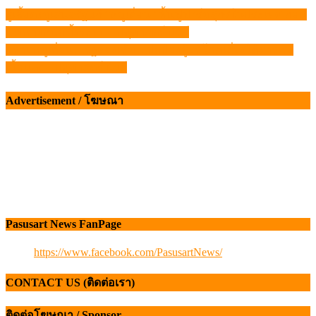
ผู้เลี้ยงหมูเสนอรัฐแก้ “หมูเถื่อน” ฟื้นฟูฟาร์มสุกรในประเทศ ก่อน
แนะแนว
เสียหายหนักทั้งระบบ – ปศุศาสตร์ นิวส์
เรื่อง
ปราบหมูเถื่อน…รัฐต้องเข้ม…ปกป้องผู้บริโภคเสี่ยงได้สารเร่ง
เนื้อแดง – ปศุศาสตร์ นิวส์
Advertisement / โฆษณา
Pasusart News FanPage
https://www.facebook.com/PasusartNews/
CONTACT US (ติดต่อเรา)
ติดต่อโฆษณา / Sponsor