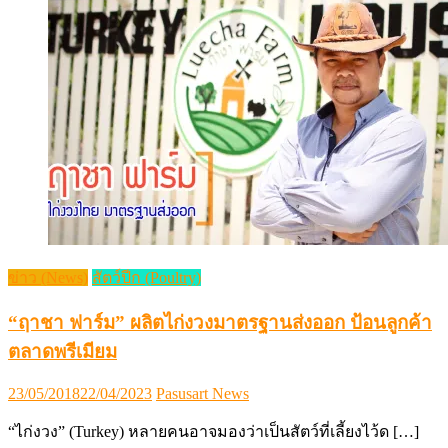
ข่าว (News)
สัตว์ปีก (Poultry)
“ฤาชา ฟาร์ม” ผลิตไก่งวงมาตรฐานส่งออก ป้อนลูกค้า
ตลาดพรีเมียม
Posted
Author
23/05/2018
22/04/2023
Pasusart News
on
“ไก่งวง” (Turkey) หลายคนอาจมองว่าเป็นสัตว์ที่เลี้ยงไว้ด […]