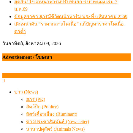
สุดอั้น! ไข่ไก่หน้าฟาร์มปรับขึ้นอีก 6 บาท/แผง เริ่ม 7
ส.ค.69
ข้อมูลราคา สุกรมีชีวิตหน้าฟาร์ม พระที่ 6 สิงหาคม 2569
เดินหน้าดัน “ราคากลางโคเนื้อ” แก้ปัญหาราคาโคเนื้อ
ตกต่ำ
วันอาทิตย์, สิงหาคม 09, 2026
Advertisement / โฆษณา
ข่าว (News)
สุกร (Pig)
สัตว์ปีก (Poultry)
สัตว์เคี้ยวเอื้อง (Ruminant)
ข่าวประชาสัมพันธ์ (Newsletter)
นานาปศุสัตว์ (Animals News)