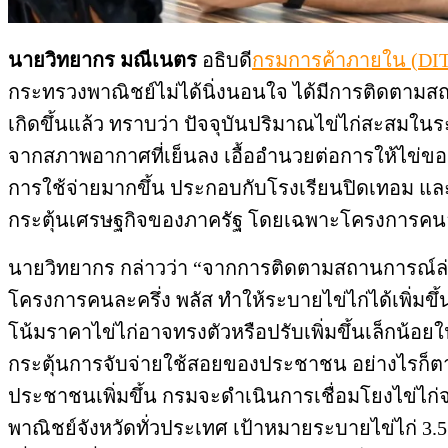
นายวิทยากร มณีเนตร
อธิบดี
กรมการค้าภายใน (DIT
กระทรวงพาณิชย์ไม่ได้นิ่งนอนใจ ได้มีการติดตามสถาน
เกิดขึ้นแล้ว ทราบว่า ปัจจุบันปริมาณไข่ไก่สะสมใน
จากสภาพอากาศที่เย็นลง เอื้ออำนวยต่อการให้ไข่ขอ
การใช้จ่ายมากขึ้น ประกอบกับโรงเรียนปิดเทอม และเ
กระตุ้นเศรษฐกิจของภาครัฐ โดยเฉพาะโครงการคนละคร
นายวิทยากร กล่าวว่า “จากการติดตามสถานการณ์ล่าสุด 
โครงการคนละครึ่ง พลัส ทำให้ระบายไข่ไก่ได้เพิ่มขึ
โน้มราคาไข่ไก่อาจทรงตัวหรือปรับเพิ่มขึ้นเล็กน้
กระตุ้นการจับจ่ายใช้สอยของประชาชน อย่างไรก็ตา
ประชาชนเพิ่มขึ้น กรมจะดำเนินการเชื่อมโยงไข่ไก่
พาณิชย์จังหวัดทั่วประเทศ เป้าหมายระบายไข่ไก่ 3.