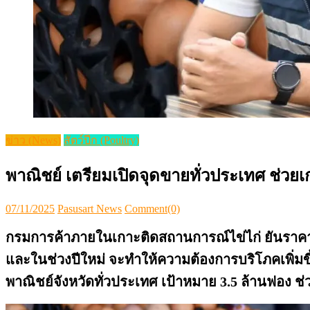
ข่าว (News)
สัตว์ปีก (Poultry)
พาณิชย์ เตรียมเปิดจุดขายทั่วประเทศ ช่ว
Posted
Author
07/11/2025
Pasusart News
Comment(0)
on
กรมการค้าภายในเกาะติดสถานการณ์ไข่ไก่ ยันราคาเร
และในช่วงปีใหม่ จะทำให้ความต้องการบริโภคเพิ่มข
พาณิชย์จังหวัดทั่วประเทศ เป้าหมาย 3.5 ล้านฟอง ช