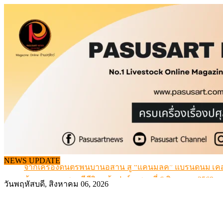
Skip
to
content
จากเครื่องดนตรีพื้นบ้านอีสาน สู่ “แคนมิลค์” แบรนด์นมโค
NEWS UPDATE
ข้อมูลราคา สุกรมีชีวิตหน้าฟาร์ม พระที่ 6 สิงหาคม 2569
เดินหน้าดัน “ราคากลางโคเนื้อ” แก้ปัญหาราคาโคเนื้อตกต
วันพฤหัสบดี, สิงหาคม 06, 2026
สกัดลักลอบนำเข้าเอ็นโคแช่แข็งกว่า 12.6 ตัน สมุทรสาคร
สกัดลักลอบนำเข้า เครื่องในไก่เถื่อน กว่า 25 ตัน!
จากเครื่องดนตรีพื้นบ้านอีสาน สู่ “แคนมิลค์” แบรนด์นมโค