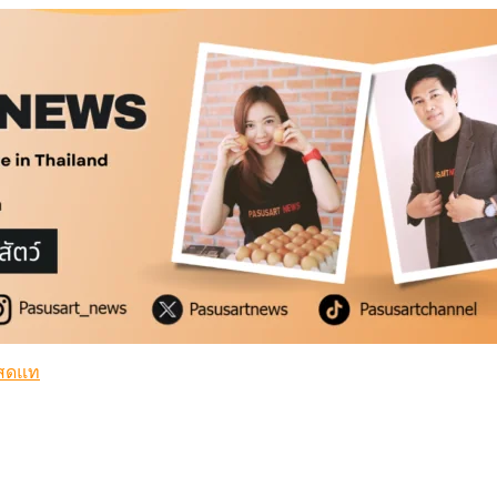
สดแท้
่ำ
สดแท้