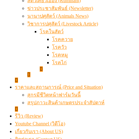
สัตว์เคี้ยวเอื้อง (Ruminant)
ข่าวประชาสัมพันธ์ (Newsletter)
นานาปศุสัตว์ (Animals News)
วิชาการปศุสัตว์ (Livestock Article)
โรคในสัตว์
โรคควาย
โรควัว
โรคหมู
โรคไก่
ราคาและสถานการณ์ (Price and Situation)
สุกรมีชีวิตหน้าฟาร์มวันนี้
สรุปภาวะสินค้าเกษตรประจำสัปดาห์
รีวิว (Review)
Youtube Channel (วิดีโอ)
เกี่ยวกับเรา (About US)