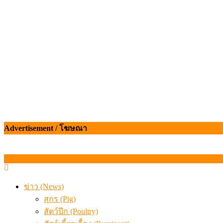
ข้อมูลราคา สุกรมีชีวิตหน้าฟาร์ม พระที่ 6 สิงหาคม 2569
Advertisement / โฆษณา
ข่าว (News)
สุกร (Pig)
สัตว์ปีก (Poultry)