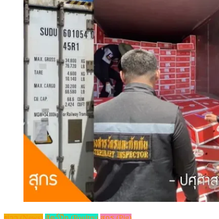
ข่าว (News)
สัตว์ปีก (Poultry)
สุกร (Pig)