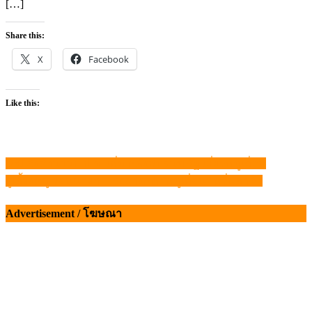
[…]
Share this:
X
Facebook
Like this:
DSI ส่งสำนวนป.ป.ช. เพิ่ม หลังพบจนท.รัฐ เอี่ยวหมูเถื่อน
แนะแนว
ผู้เลี้ยงหมู วอนนายกฯ เร่งสางคดี “หมูเถื่อน” หวั่นล่าช้า
เรื่อง
Advertisement / โฆษณา