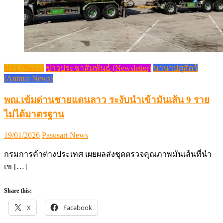
ข่าว (News)
ข่าวประชาสัมพันธ์ (Newsletter)
นานาปศุสัตว์
(Animal News)
พณ.เข้มด่านชายแดนลาว ระงับนำเข้ามันเส้น 9 ราย
ไม่ได้มาตรฐาน
Posted
Author
19/01/2026
Pasusart News
on
กรมการค้าต่างประเทศ เผยผลส่งชุดตรวจคุณภาพมันเส้นที่นำ
เข […]
Share this:
X
Facebook