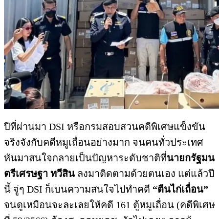
ปีที่ผ่านมา DSI หรือกรมสอบสวนคดีพิเศษแข็งขัน
จริงจังกับคดีหมูเถื่อนอย่างมาก จนคนทั่วประเทศ
หันมาสนใจกลายเป็นปัญหาระดับชาติที่
นายกรัฐมน
ตรีเศรษฐา ทวีสิน
ลงมาติดตามด้วยตนเอง แต่แล้วปี
นี้ จู่ๆ DSI ก็เบนความสนใจไปทำคดี
“ตีนไก่เถื่อน”
จนดูเหมือนจะละเลยให้คดี 161 ตู้หมูเถื่อน (คดีพิเศษ