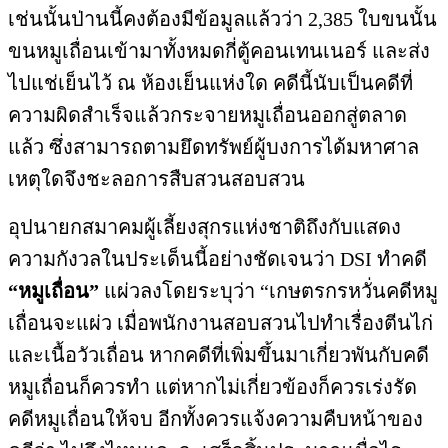
เช่นนั้นป่านนี้คงต้องมีข้อมูลแล้วว่า 2,385 ใบขนนั้น
ขนหมูเถื่อนเข้ามาทั้งหมดกี่ตู้คอนเทนเนอร์ และส่ง
ไปแช่เย็นไว้ ณ ห้องเย็นแห่งใด คดีนี้นับเป็นคดีที่
ความผิดสำเร็จแล้วกระจายหมูเถื่อนออกสู่ตลาด
แล้ว ซึ่งสามารถตามยึดทรัพย์ผู้บงการได้มหาศาล
เหตุใดจึงชะลอการสืบสวนสอบสวน
อุปนายกสมาคมผู้เลี้ยงสุกรแห่งชาติถึงกับแสดง
ความกังวลในประเด็นนี้อย่างชัดเจนว่า DSI ทำคดี
“หมูเถื่อน”
แผ่วลงโดยระบุว่า “เกษตรกรหวั่นคดีหมู
เถื่อนจะแผ่ว เมื่อพนักงานสอบสวนไปทำเรื่องตีนไก่
และเนื้อวัวเถื่อน หากคดีที่เพิ่มขึ้นมาเกี่ยวพันกับคดี
หมูเถื่อนก็ควรทำ แต่หากไม่เกี่ยวข้องก็ควรเร่งรัด
คดีหมูเถื่อนให้จบ อีกทั้งควรแจ้งความคืบหน้าของ