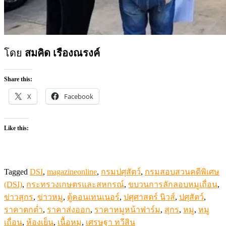
โดย
สมคิด เรืองณรงค์
Share this:
X
Facebook
Like this:
Tagged
DSI
,
magazineonline
,
กรมปศุสัตว์
,
กรมสอบสวนคดีพิเศษ
(DSI)
,
กระทรวงเกษตรและสหกรณ์
,
ขบวนการลักลอบหมูเถื่อน
,
ข่าวสุกร
,
ข่าวหมู
,
ตู้คอนเทนเนอร์
,
ปศุศาสตร์ นิวส์
,
ปศุสัตว์
,
ราคาตกต่ำ
,
ราคาส่งออก
,
ราคาหมูหน้าฟาร์ม
,
สุกร
,
หมู
,
หมู
เถื่อน
,
ห้องเย็น
,
เนื้อหมู
,
เศรษฐา ทวีสิน