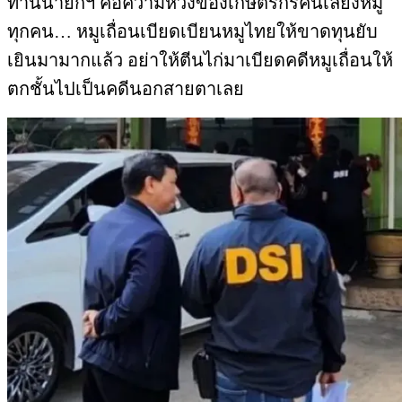
ท่านนายกฯ คือความหวังของเกษตรกรคนเลี้ยงหมู
ทุกคน… หมูเถื่อนเบียดเบียนหมูไทยให้ขาดทุนยับ
เยินมามากแล้ว อย่าให้ตีนไก่มาเบียดคดีหมูเถื่อนให้
ตกชั้นไปเป็นคดีนอกสายตาเลย