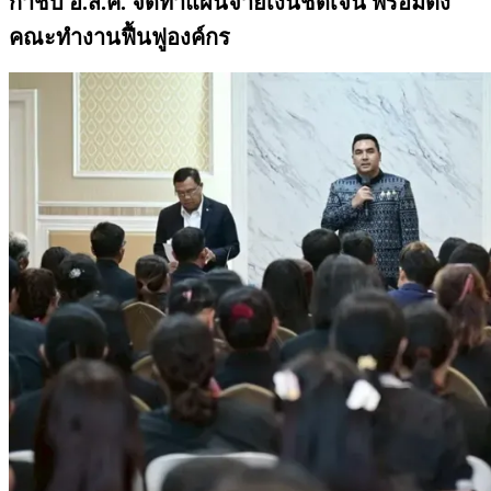
กำชับ อ.ส.ค. จัดทำแผนจ่ายเงินชัดเจน พร้อมตั้ง
คณะทำงานฟื้นฟูองค์กร