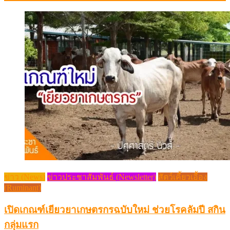
ข่าว (News)
ข่าวประชาสัมพันธ์ (Newsletter)
สัตว์เคี้ยวเอื้อง
(Ruminant)
เปิดเกณฑ์เยียวยาเกษตรกรฉบับใหม่ ช่วยโรคลัมปี สกิน
กลุ่มแรก