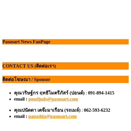
copyright © www.pasusart.com
|
Eggnews by
Theme Egg
.