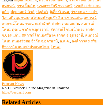
Tagged
magazineonline
,
กระทรวงเกษตรฯ
,
กระทรวงเกษตรและ
สหกรณ์
,
การเลี้ยงโค
,
นางสาววัชรี วรรณศรี
,
นายธีระชัย แสน
แก้ว
,
ปศุศาสตร์ นิวส์
,
ปศุสัตว์
,
ผู้เลี้ยงโคนม
,
วัชระพล ขาวขำ
,
วิสาหกิจชุมชนกลุ่มโคนมพังทุย-บึงเงิน จ.ขอนแก่น
,
สหกรณ์
,
สหกรณ์โคนมกระนวนสามัคคี จำกัด จ.ขอนแก่น
,
สหกรณ์
โคนมทุ่งฝน จำกัด จ.อุดรธานี
,
สหกรณ์โคนมน้ำพอง จำกัด
จ.ขอนแก่น
,
สหกรณ์โคนมศรีธาตุ จำกัด จ.อุดรธานี
,
สหกรณ์
โคนมหนองวัวซอ จำกัด จ.อุดรธานี
,
อ.ส.ค.
,
องค์การส่งเสริม
กิจการโคนมแห่งประเทศไทย
,
โคนม
Pasusart News
No.1 Livestock Online Magazine in Thailand
https://pasusart.com
Related Articles