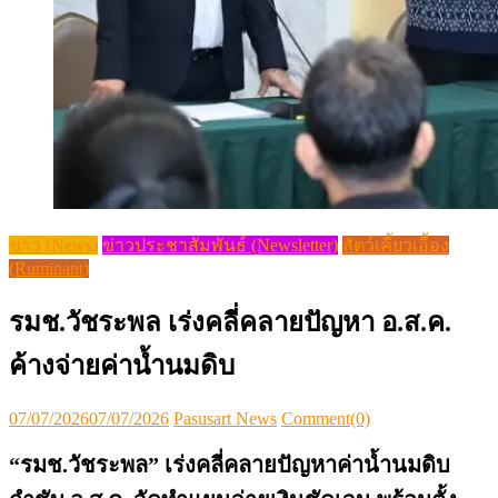
ข่าว (News)
ข่าวประชาสัมพันธ์ (Newsletter)
สัตว์เคี้ยวเอื้อง
(Ruminant)
รมช.วัชระพล เร่งคลี่คลายปัญหา อ.ส.ค.
ค้างจ่ายค่าน้ำนมดิบ
Posted
Author
07/07/2026
07/07/2026
Pasusart News
Comment(0)
on
“รมช
.วัชระพล” เร่งคลี่คลายปัญหาค่าน้ำนมดิบ