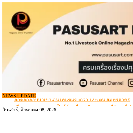
Skip
to
content
NEWS UPDATE
สกัดลักลอบนำเข้าเอ็นโคแช่แข็งกว่า 12.6 ตัน สมุทรสาคร
เมื่อเกษตรกรถูกมองเป็นผู้ร้ายเบื้องหลังราคาหมูที่สังคมไม่รู
วันเสาร์, สิงหาคม 08, 2026
สุดอั้น! ไข่ไก่หน้าฟาร์มปรับขึ้นอีก 6 บาท/แผง เริ่ม 7 ส.ค.69
ข้อมูลราคา สุกรมีชีวิตหน้าฟาร์ม พระที่ 6 สิงหาคม 2569
เดินหน้าดัน “ราคากลางโคเนื้อ” แก้ปัญหาราคาโคเนื้อตกต