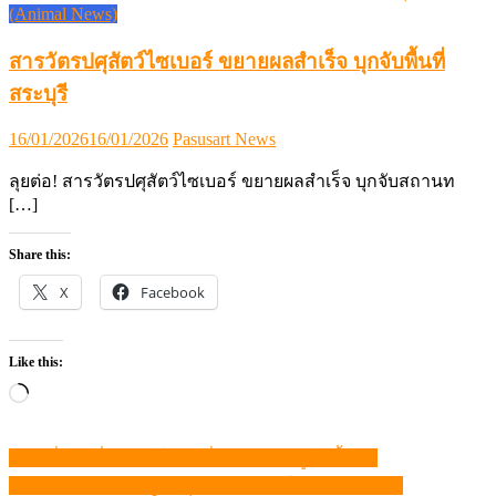
(Animal News)
สารวัตรปศุสัตว์ไซเบอร์ ขยายผลสำเร็จ บุกจับพื้นที่
สระบุรี
Posted
Author
16/01/2026
16/01/2026
Pasusart News
on
ลุยต่อ! สารวัตรปศุสัตว์ไซเบอร์ ขยายผลสำเร็จ บุกจับสถานท
[…]
Share this:
X
Facebook
Like this:
Loading…
TFG ลั่น! ครึ่งปีหลังโตต่อเนื่อง ราคาหมู-ไก่ฟื้นตัว
แนะแนว
ก.เกษตรฯ ถกแก้ปัญหาสุกร เฝ้าระวังโรค FMD SAT1