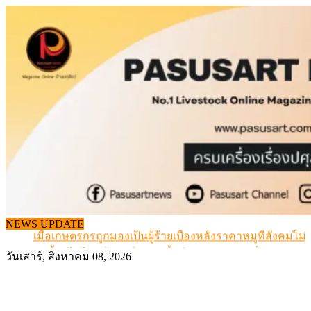
Skip
to
content
สกัดลักลอบนำเข้าเอ็นโคแช่แข็งกว่า 12.6 ตัน สมุทรสาคร
NEWS UPDATE
เมื่อเกษตรกรถูกมองเป็นผู้ร้ายเบื้องหลังราคาหมูที่สังคมไม่รู
สุดอั้น! ไข่ไก่หน้าฟาร์มปรับขึ้นอีก 6 บาท/แผง เริ่ม 7 ส.ค.69
วันเสาร์, สิงหาคม 08, 2026
ข้อมูลราคา สุกรมีชีวิตหน้าฟาร์ม พระที่ 6 สิงหาคม 2569
เดินหน้าดัน “ราคากลางโคเนื้อ” แก้ปัญหาราคาโคเนื้อตกต
สกัดลักลอบนำเข้าเอ็นโคแช่แข็งกว่า 12.6 ตัน สมุทรสาคร