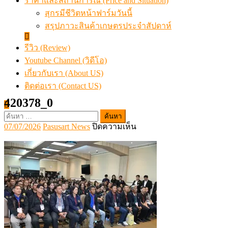
ราคาและสถานการณ์ (Price and Situation)
สุกรมีชีวิตหน้าฟาร์มวันนี้
สรุปภาวะสินค้าเกษตรประจำสัปดาห์
รีวิว (Review)
Youtube Channel (วิดีโอ)
เกี่ยวกับเรา (About US)
ติดต่อเรา (Contact US)
420378_0
ค้นหา
Posted
Author
บน
07/07/2026
Pasusart News
ปิดความเห็น
สำหรับ:
on
420378_0