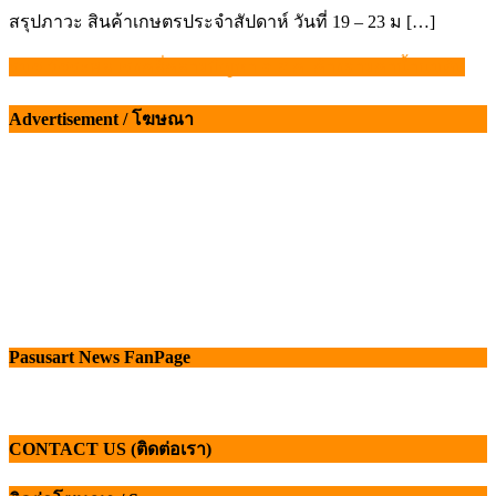
สรุปภาวะ สินค้าเกษตรประจำสัปดาห์ วันที่ 19 – 23 ม […]
รมช.วัชระพล เร่งคลี่คลายปัญหา อ.ส.ค. ค้างจ่ายค่าน้ำนมดิบ
แนะแนว
เรื่อง
Advertisement / โฆษณา
Pasusart News FanPage
CONTACT US (ติดต่อเรา)