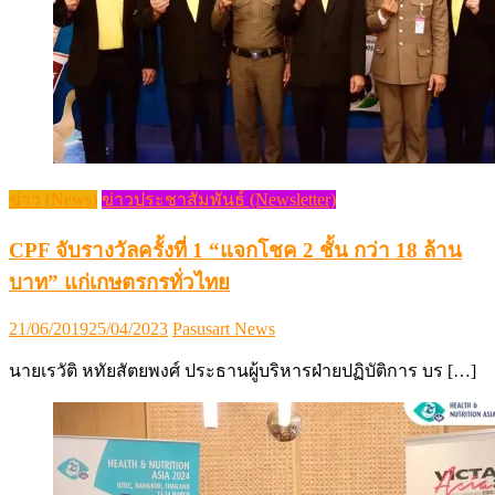
ข่าว (News)
ข่าวประชาสัมพันธ์ (Newsletter)
CPF จับรางวัลครั้งที่ 1 “แจกโชค 2 ชั้น กว่า 18 ล้าน
บาท” แก่เกษตรกรทั่วไทย
Posted
Author
21/06/2019
25/04/2023
Pasusart News
on
นายเรวัติ หทัยสัตยพงศ์ ประธานผู้บริหารฝ่ายปฏิบัติการ บร […]