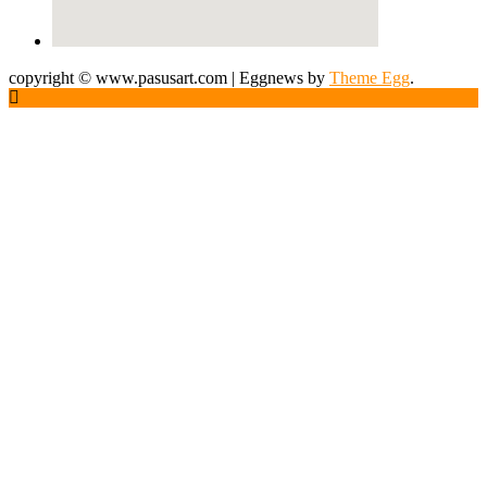
copyright © www.pasusart.com
|
Eggnews by
Theme Egg
.