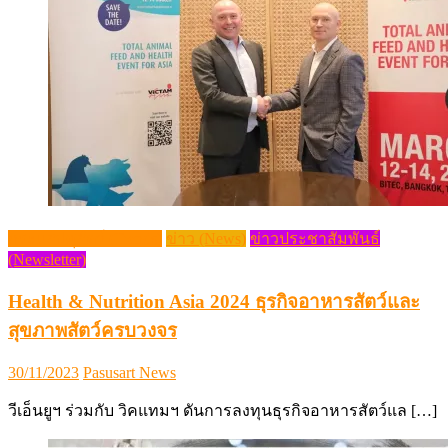
กระแสปศุสัตว์ (Trends)
ข่าว (News)
ข่าวประชาสัมพันธ์
(Newsletter)
Health & Nutrition Asia 2024 ธุรกิจอาหารสัตว์และ
สุขภาพสัตว์ครบวงจร
Posted
Author
30/11/2023
Pasusart News
on
วีเอ็นยูฯ ร่วมกับ วิคแทมฯ ดันการลงทุนธุรกิจอาหารสัตว์แล […]