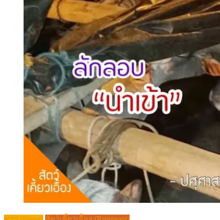
ข่าว (News)
สัตว์เคี้ยวเอื้อง (Ruminant)
รวบผู้ขน “วัว” คาดลอบนำเข้าจากเมีย
นมาร์ ส่งเชียงใหม่
Posted
Author
27/07/2023
27/07/2023
Pasusart News
Comment(0)
on
อธิบดีกรมปศุสัตว์ เผย ชุดเฉพาะกิจกรมปศุสัตว์ร่วม
กับเจ้าหน้าที่กองร้อยทหารพรานที่ 3603 จับกุมการ