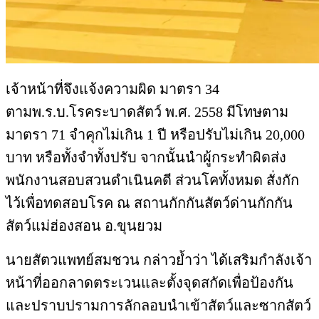
พนักงานสอบสวนดำเนินคดี ส่วนโคทั้งหมด สั่งกัก
ไว้เพื่อทดสอบโรค ณ สถานกักกันสัตว์ด่านกักกัน
สัตว์แม่ฮ่องสอน อ.ขุนยวม
นายสัตวแพทย์สมชวน กล่าวย้ำว่า ได้เสริมกำลังเจ้า
หน้าที่ออกลาดตระเวนและตั้งจุดสกัดเพื่อป้องกัน
และปราบปรามการลักลอบนำเข้าสัตว์และซากสัตว์
อย่างเข้มงวด โดยหากพบจะดำเนินคดีอย่างเด็ด
ขาดตามข้อสั่งการของนายเฉลิมชัย ศรีอ่อน
รัฐมนตรีว่าการกระทรวงเกษตรและสหกรณ์ เพื่อ
ป้องกันการแพร่ระบาดของโรคระบาดสัตว์ ปกป้อง
การประกอบอาชีพของเกษตรกรผู้เลี้ยงสัตว์ และ
เพื่อสุขภาพอนามัยของผู้บริโภค โดยหากพบการก
ระทำผิดจะดำเนินคดีอย่างเด็ดขาด