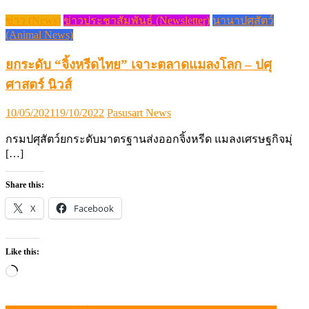
Share this:
X
Facebook
Like this:
Loading…
ราคาหมูหน้าฟาร์มร่วง วอนรัฐช่วยด่วน หลังขาดทุนกว่า 6
แนะแนว
เดือน
เรื่อง
“วัตถุดิบอาหารสัตว์” รัฐต้องรีบแก้ ก่อนหายนะมาเยือน
Advertisement / โฆษณา