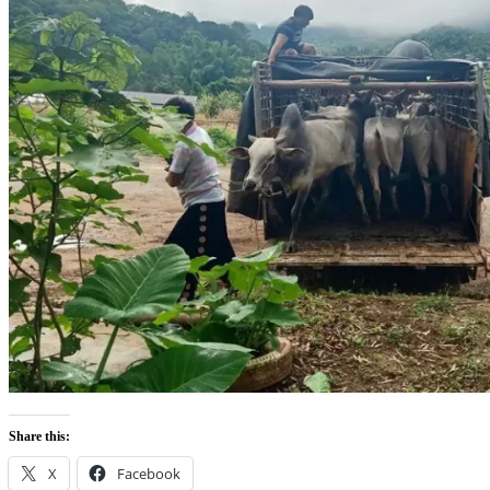
Share this:
X
Facebook
Like this:
Loading…
Tagged
magazineonline
,
กรมปศุสัตว์
,
กระทรวงเกษตรและ
สหกรณ์
,
การเลี้ยงโค
,
ตลาดนัดโคกระบือ
,
นายสัตวแพทย์สม
ชวน รัตนมังคลานนท์
,
ปศุศาสตร์ นิวส์
,
ปศุสัตว์
,
ลักลอบเคลื่อน
ย้ายโค
,
วัวพม่า
,
วัวเถื่อน
,
อธิบดีกรมปศุสัตว์
,
เชียงใหม่
,