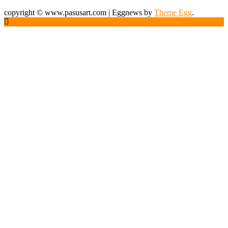
CONTACT US (ติดต่อเรา)
ติดต่อโฆษณา / Sponsor
คุณวริษฐ์กร ฤทธิไมตรีภัสร์ (ปอนด์)
:
091-894-1415
email :
pondjuds@pasusart.com
คุณปนัดดา เตจ๊ะมาเรือน
(รถเมล์)
:
062-593-6232
email :
panadda@pasusart.com
ที่อยู่
ปศุศาสตร์ นิวส์ : Magazine Online อันดับหนึ่งด้านปศุสัตว์
1/38 ซอยท่าข้าม 21 แขวงแสมดำ เขตบางขุนเทียน
กรุงเทพฯ 10150