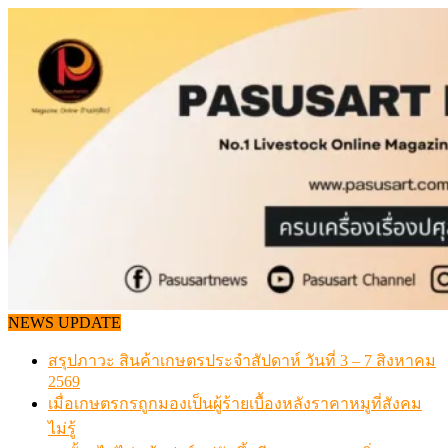
Skip
to
content
NEWS UPDATE
เดินหน้าดัน “ราคากลางโคเนื้อ” แก้ปัญหาราคาโคเนื้อตกต
สรุปภาวะ สินค้าเกษตรประจำสัปดาห์ วันที่ 3 – 7 สิงหาคม 
วันอาทิตย์, สิงหาคม 09, 2026
เมื่อเกษตรกรถูกมองเป็นผู้ร้ายเบื้องหลังราคาหมูที่สังคมไม่รู
สุดอั้น! ไข่ไก่หน้าฟาร์มปรับขึ้นอีก 6 บาท/แผง เริ่ม 7 ส.ค.69
ข้อมูลราคา สุกรมีชีวิตหน้าฟาร์ม พระที่ 6 สิงหาคม 2569