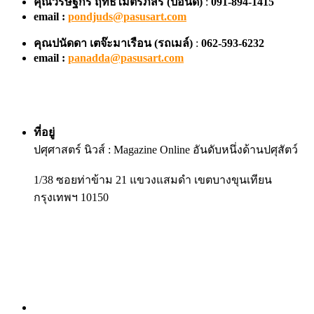
Pasusart News FanPage