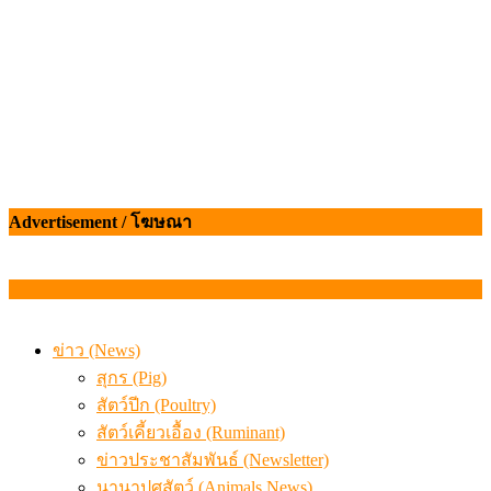
ข่าว (News)
สุกร (Pig)
สัตว์ปีก (Poultry)
สัตว์เคี้ยวเอื้อง (Ruminant)
ข่าวประชาสัมพันธ์ (Newsletter)
นานาปศุสัตว์ (Animals News)
วิชาการปศุสัตว์ (Livestock Article)
โรคในสัตว์
โรคควาย
โรควัว
โรคหมู
โรคไก่