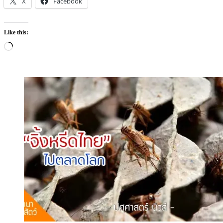
ข่าว (News)
ข่าวประชาสัมพันธ์ (Newsletter)
นานาปศุสัตว์
(Animal News)
ยกระดับ “จิ้งหรีดไทย” เจาะตลาดแมลงโลก – ปศุ
ศาสตร์ นิวส์
Posted
Author
10/05/2021
19/10/2022
Pasusart News
on
กรมปศุสัตว์ยกระดับมาตรฐานส่งออกจิ้งหรีด แมลงเศรษฐกิจมุ่
[…]