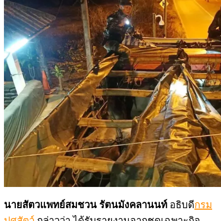
นายสัตวแพทย์สมชวน รัตนมังคลานนท์
อธิบดี
กรม
ปศุสัตว์
กล่าวว่า ได้รับรายงานจากชุดเฉพาะกิจ
กรมปศุสัตว์ ซึ่งร่วมกับเจ้าหน้าที่กองร้อยทหาร
พรานที่ 3603 จับกุมการลักลอบเคลื่อนย้ายโคที่คาด
ว่า ลักลอบนำเข้าจากเมียนมา โดยได้รับแจ้งจาก
สายข่าวว่า พบรถบรรทุกต้องสงสัยขับมุ่งหน้าจาก
อ.ขุนยวม จ.แม่ฮ่องสอนไปยัง อ.แม่แจ่ม
จ.เชียงใหม่ ตามทางหลวงหมายเลข 1263 จึงสนธิ
กำลังตั้งจุดตรวจจุดสกัด ณ จุดตรวจบ้านปางอุ๋ง