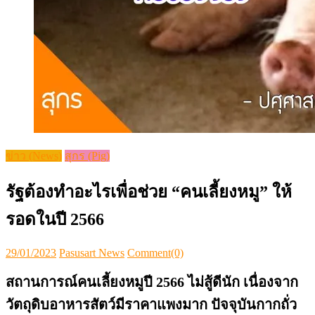
ข่าว (News)
สุกร (Pig)
รัฐต้องทำอะไรเพื่อช่วย “คนเลี้ยงหมู” ให้
รอดในปี 2566
Posted
Author
29/01/2023
Pasusart News
Comment(0)
on
สถานการณ์คนเลี้ยงหมูปี 2566 ไม่สู้ดีนัก เนื่องจาก
วัตถุดิบอาหารสัตว์มีราคาแพงมาก ปัจจุบันกากถั่ว