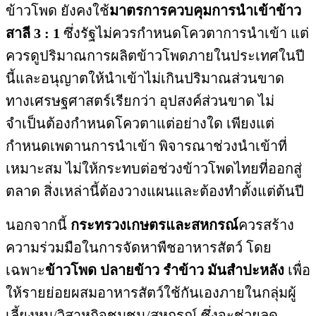
ข้าวโพด ยังคงใช้
มาตรการควบคุมการนำเข้าข้าว
สาลี 3 : 1
ซึ่งรัฐไม่ควรกำหนดโควตาการนำเข้า แต่
ควรดูปริมาณการผลิตข้าวโพดภายในประเทศในปี
นี้และอนุญาตให้นำเข้าไม่เกินปริมาณส่วนขาด
ทางเศรษฐศาสตร์เรียกว่า อุปสงค์ส่วนขาด ไม่
จำเป็นต้องกำหนดโควตาแต่อย่างใด เพียงแต่
กำหนดเพดานการนำเข้า พิจารณาช่วงนำเข้าที่
เหมาะสม ไม่ให้กระทบต่อช่วงข้าวโพดไทยที่ออกสู่
ตลาด สิ่งเหล่านี้ต้องวางแผนและต้องทำตั้งแต่ต้นปี
นอกจากนี้
กระทรวงเกษตรและสหกรณ์
ควรสร้าง
ความร่วมมือในการจัดหาพืชอาหารสัตว์ โดย
เฉพาะ
ข้าวโพด ปลายข้าว รำข้าว มันสำปะหลัง
เพื่อ
ให้รายย่อยผสมอาหารสัตว์ใช้กันเองภายในกลุ่มผู้
เลี้ยงหมู/วิสาหกิจชุมชน/สหกรณ์ ซึ่งจะช่วยลด