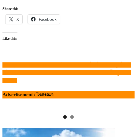
Share this:
X
Facebook
Like this:
กรมศุลฯ ตรวจคอนเทนเนอร์ค้างท่าเรือ หวั่นที่ซ่อน “หมูเถื่อน”
แนะแนว
เริ่มแล้ว “โครงการโคบาลชายแดนใต้” ยกระดับโคเนื้อสู่ตลาด
เรื่อง
ฮาลาล
Advertisement / โฆษณา