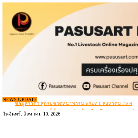
Skip
to
content
ข้อมูลราคา สุกรมีชีวิตหน้าฟาร์ม พระที่ 6 สิงหาคม 2569
NEWS UPDATE
สภาการสัตวบาลได้ “นายกฯ” พร้อมทีมบริหารชุดแรก แล้ว
สรุปภาวะ สินค้าเกษตรประจำสัปดาห์ วันที่ 3 – 7 สิงหาคม 
วันจันทร์, สิงหาคม 10, 2026
เมื่อเกษตรกรถูกมองเป็นผู้ร้ายเบื้องหลังราคาหมูที่สังคมไม่รู
สุดอั้น! ไข่ไก่หน้าฟาร์มปรับขึ้นอีก 6 บาท/แผง เริ่ม 7 ส.ค.69
ข้อมูลราคา สุกรมีชีวิตหน้าฟาร์ม พระที่ 6 สิงหาคม 2569