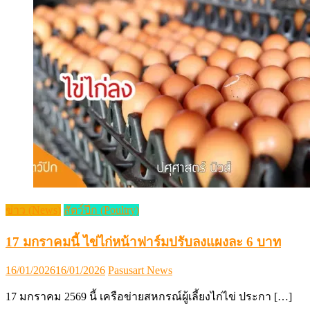
ข่าว (News)
สัตว์ปีก (Poultry)
17 มกราคมนี้ ไข่ไก่หน้าฟาร์มปรับลงแผงละ 6 บาท
Posted
Author
16/01/2026
16/01/2026
Pasusart News
on
17 มกราคม 2569 นี้ เครือข่ายสหกรณ์ผู้เลี้ยงไก่ไข่ ประกา […]