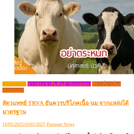
ข่าว (News)
ข่าวประชาสัมพันธ์ (Newsletter)
สัตว์เคี้ยวเอื้อง
(Ruminant)
สัตวแพทย์ TRVA ยันควรบริโภคเนื้อ-นม จากแหล่งได้
มาตรฐาน
Posted
Author
10/05/2025
10/05/2025
Pasusart News
on