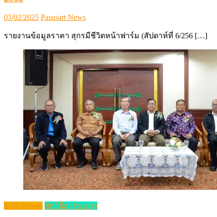
Posted
Author
03/02/2025
Pasusart News
on
รายงานข้อมูลราคา สุกรมีชีวิตหน้าฟาร์ม (สัปดาห์ที่ 6/256 […]
ข่าว (News)
สัตว์ปีก (Poultry)