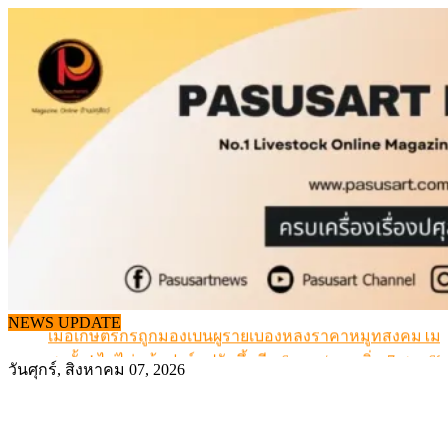
Skip
to
content
สกัดลักลอบนำเข้าเอ็นโคแช่แข็งกว่า 12.6 ตัน สมุทรสาคร
NEWS UPDATE
เมื่อเกษตรกรถูกมองเป็นผู้ร้ายเบื้องหลังราคาหมูที่สังคมไม่รู
สุดอั้น! ไข่ไก่หน้าฟาร์มปรับขึ้นอีก 6 บาท/แผง เริ่ม 7 ส.ค.69
วันศุกร์, สิงหาคม 07, 2026
ข้อมูลราคา สุกรมีชีวิตหน้าฟาร์ม พระที่ 6 สิงหาคม 2569
เดินหน้าดัน “ราคากลางโคเนื้อ” แก้ปัญหาราคาโคเนื้อตกต
สกัดลักลอบนำเข้าเอ็นโคแช่แข็งกว่า 12.6 ตัน สมุทรสาคร