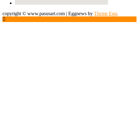
copyright © www.pasusart.com
|
Eggnews by
Theme Egg
.