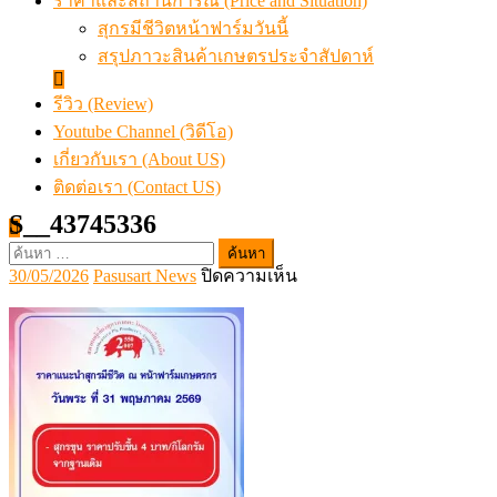
ราคาและสถานการณ์ (Price and Situation)
สุกรมีชีวิตหน้าฟาร์มวันนี้
สรุปภาวะสินค้าเกษตรประจำสัปดาห์
รีวิว (Review)
Youtube Channel (วิดีโอ)
เกี่ยวกับเรา (About US)
ติดต่อเรา (Contact US)
S__43745336
ค้นหา
Posted
Author
บน
30/05/2026
Pasusart News
ปิดความเห็น
สำหรับ:
on
S__43745336