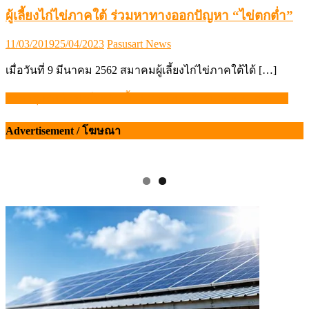
ผู้เลี้ยงไก่ไข่ภาคใต้ ร่วมหาทางออกปัญหา “ไข่ตกต่ำ”
Posted
Author
11/03/2019
25/04/2023
Pasusart News
on
เมื่อวันที่ 9 มีนาคม 2562 สมาคมผู้เลี้ยงไก่ไข่ภาคใต้ได้ […]
ราคาสุกรหน้าฟาร์มขยับขึ้น 4 บาท/กก. รับวันพระ 31 พ.ค. 69
แนะแนว
เรื่อง
Advertisement / โฆษณา