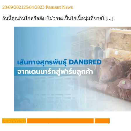
Posted
Author
20/09/2021
26/04/2023
Pasusart News
on
วันนี้คุณกินไก่หรือยัง? ไม่ว่าจะเป็นไก่เนื้อนุ่มที่ขายใ […]
ข่าว (News)
วิชาการปศุสัตว์ (Livestock Article)
โรคหมู