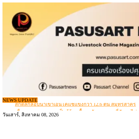
Skip
to
content
NEWS UPDATE
สกัดลักลอบนำเข้าเอ็นโคแช่แข็งกว่า 12.6 ตัน สมุทรสาคร
เมื่อเกษตรกรถูกมองเป็นผู้ร้ายเบื้องหลังราคาหมูที่สังคมไม่รู
วันเสาร์, สิงหาคม 08, 2026
สุดอั้น! ไข่ไก่หน้าฟาร์มปรับขึ้นอีก 6 บาท/แผง เริ่ม 7 ส.ค.69
ข้อมูลราคา สุกรมีชีวิตหน้าฟาร์ม พระที่ 6 สิงหาคม 2569
เดินหน้าดัน “ราคากลางโคเนื้อ” แก้ปัญหาราคาโคเนื้อตกต