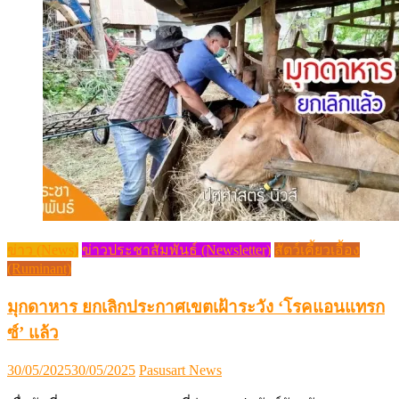
ข่าว (News)
ข่าวประชาสัมพันธ์ (Newsletter)
สัตว์เคี้ยวเอื้อง
(Ruminant)
มุกดาหาร ยกเลิกประกาศเขตเฝ้าระวัง ‘โรคแอนแทรก
ซ์’ แล้ว
Posted
Author
30/05/2025
30/05/2025
Pasusart News
on