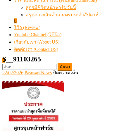
ราคาและสถานการณ์ (Price and Situation)
สุกรมีชีวิตหน้าฟาร์มวันนี้
สรุปภาวะสินค้าเกษตรประจำสัปดาห์
รีวิว (Review)
Youtube Channel (วิดีโอ)
เกี่ยวกับเรา (About US)
ติดต่อเรา (Contact US)
S__91103265
ค้นหา
Posted
Author
บน
22/02/2026
Pasusart News
ปิดความเห็น
สำหรับ:
on
S__91103265