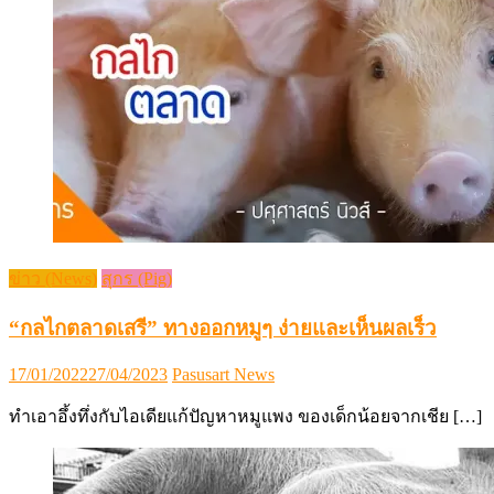
ข่าว (News)
สุกร (Pig)
“กลไกตลาดเสรี” ทางออกหมูๆ ง่ายและเห็นผลเร็ว
Posted
Author
17/01/2022
27/04/2023
Pasusart News
on
ทำเอาอึ้งทึ่งกับไอเดียแก้ปัญหาหมูแพง ของเด็กน้อยจากเชีย […]