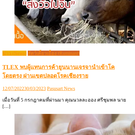
ข่าว (News)
สัตว์เคี้ยวเอื้อง (Ruminant)
TLEX พบผู้แทนการค้ายูนนานเจรจานำเข้าโค
โดยตรง ผ่านเขตปลอดโรคเชียงราย
Posted
Author
12/07/2022
30/03/2023
Pasusart News
on
เมื่อวันที่ 5 กรกฎาคมที่ผ่านมา คุณนวลละออง ศรีชุมพล นาย
[…]