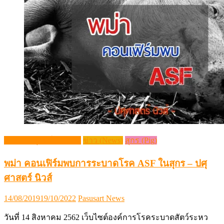
กระแสปศุสัตว์ (Trends)
ข่าว (News)
สุกร (Pig)
พม่า คอนเฟิร์มพบการระบาดโรค ASF ในสุกร – ปศุ
ศาสตร์ นิวส์
Posted
Author
14/08/2019
19/10/2022
Pasusart News
on
วันที่ 14 สิงหาคม 2562 เว็บไซต์องค์การโรคระบาดสัตว์ระหว