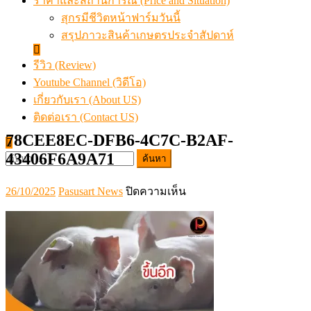
ราคาและสถานการณ์ (Price and Situation)
สุกรมีชีวิตหน้าฟาร์มวันนี้
สรุปภาวะสินค้าเกษตรประจำสัปดาห์
รีวิว (Review)
Youtube Channel (วิดีโอ)
เกี่ยวกับเรา (About US)
ติดต่อเรา (Contact US)
78CEE8EC-DFB6-4C7C-B2AF-
43406F6A9A71
ค้นหา
สำหรับ:
Posted
Author
บน
26/10/2025
Pasusart News
ปิดความเห็น
on
78CEE8EC-
DFB6-
4C7C-
B2AF-
43406F6A9A71