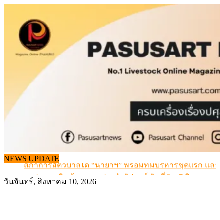
Skip
to
content
ข้อมูลราคา สุกรมีชีวิตหน้าฟาร์ม พระที่ 6 สิงหาคม 2569
NEWS UPDATE
สภาการสัตวบาลได้ “นายกฯ” พร้อมทีมบริหารชุดแรก แล้ว
สรุปภาวะ สินค้าเกษตรประจำสัปดาห์ วันที่ 3 – 7 สิงหาคม 
วันจันทร์, สิงหาคม 10, 2026
เมื่อเกษตรกรถูกมองเป็นผู้ร้ายเบื้องหลังราคาหมูที่สังคมไม่รู
สุดอั้น! ไข่ไก่หน้าฟาร์มปรับขึ้นอีก 6 บาท/แผง เริ่ม 7 ส.ค.69
ข้อมูลราคา สุกรมีชีวิตหน้าฟาร์ม พระที่ 6 สิงหาคม 2569