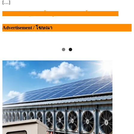
[…]
วันจันทร์ 27 ตุลาคมนี้ หมูหน้าฟาร์มปรับขึ้นอีก 2 บาท/กก.
แนะแนว
เรื่อง
Advertisement / โฆษณา