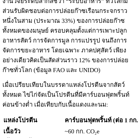
งานวิจัยระดับสากลชี้ว่า “ระบบอาหาร” ทั่วโลกมี
ส่วนรับผิดชอบต่อการปล่อยก๊าซเรือนกระจกราว
หนึ่งในสาม (ประมาณ 33%) ของการปล่อยก๊าซ
ทั้งหมดของมนุษย์ ครอบคลุมตั้งแต่การเพาะปลูก
อาหารสัตว์ การจัดการมูล การแปรรูป จนถึงการ
จัดการขยะอาหาร โดยเฉพาะ ภาคปศุสัตว์ เพียง
อย่างเดียวคิดเป็นสัดส่วนราว 12% ของการปล่อย
ก๊าซทั่วโลก (ข้อมูล FAO และ UNIDO)
เมื่อเปรียบเทียบในบรรดาแหล่งโปรตีนจากสัตว์
ทั้งหมด ไข่ไก่จัดเป็นโปรตีนที่มีคาร์บอนฟุตพริ้นท์
ค่อนข้างต่ำ เมื่อเทียบกับเนื้อแดงและนม:
แหล่งโปรตีน
คาร์บอนฟุตพริ้นท์
(
ต่อ
1
กก
เนื้อวัว
~60 กก. CO₂e