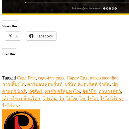
Share this:
X
Facebook
Like this:
Tagged
Cage Free
,
cage-free eggs
,
Happy Egg
,
magazineonline
,
การเลี้ยงไก่
,
คาร์บอนฟุตพริ้นท์
,
บริษัท คะตะลิสต์ จำกัด
,
ปศุ
ศาสตร์ นิวส์
,
ปศุสัตว์
,
พรชัย ศรีสุนทรไท
,
สัตว์ปีก
,
อาหารสัตว์
,
เลือกไข่ เปลี่ยนโลก
,
โปรตีน
,
ไก่
,
ไก่ไข่
,
ไข่
,
ไข่ไก่
,
ไข่ไก่ไร้กรง
,
ไข่ไร้กรง