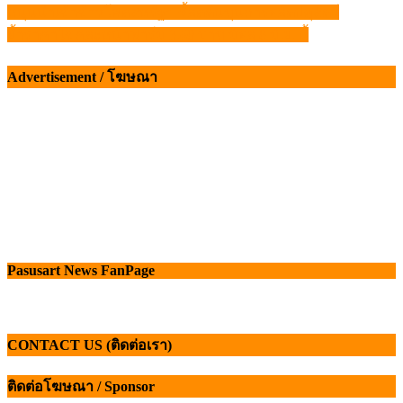
หนุนนำเข้าข้าวโพดสหรัฐฯ ชี้ลดต้นทุนการผลิตปศุสัตว์
แนะแนว
ย้ำราคาไข่คละหน้าฟาร์ม 3.60 บาท มีผล 8 มิ.ย. นี้
เรื่อง
Advertisement / โฆษณา
Pasusart News FanPage
CONTACT US (ติดต่อเรา)
ติดต่อโฆษณา / Sponsor