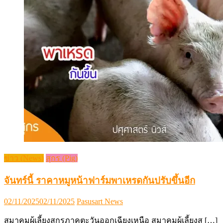
ข่าว (News)
สุกร (Pig)
จันทร์นี้ ราคาหมูหน้าฟาร์มพาเหรดกันปรับขึ้นอีก
Posted
Author
02/11/2025
02/11/2025
Pasusart News
on
สมาคมผู้เลี้ยงสุกรภาคตะวันออกเฉียงเหนือ สมาคมผู้เลี้ยงส […]