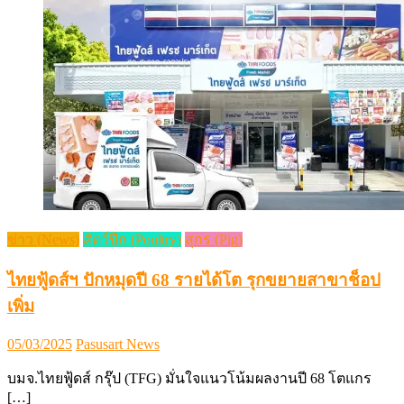
ข่าว (News)
สัตว์ปีก (Poultry)
สุกร (Pig)
ไทยฟู้ดส์ฯ ปักหมุดปี 68 รายได้โต รุกขยายสาขาช็อป
เพิ่ม
Posted
Author
05/03/2025
Pasusart News
on
บมจ.ไทยฟู้ดส์ กรุ๊ป (TFG) มั่นใจแนวโน้มผลงานปี 68 โตแกร
[…]