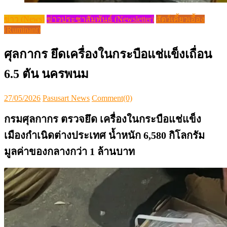
ข่าว (News)
ข่าวประชาสัมพันธ์ (Newsletter)
สัตว์เคี้ยวเอื้อง
(Ruminant)
ศุลกากร ยึดเครื่องในกระบือแช่แข็งเถื่อน
6.5 ตัน นครพนม
Posted
Author
27/05/2026
Pasusart News
Comment(0)
on
กรมศุลกากร ตรวจยึด เครื่องในกระบือแช่แข็ง
เมืองกำเนิดต่างประเทศ น้ำหนัก 6,580 กิโลกรัม
มูลค่าของกลางกว่า 1 ล้านบาท