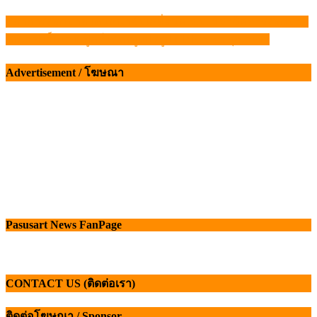
สภาการสัตวบาล เดินหน้าขับเคลื่อนพ.ร.บ. วิชาชีพการสัตวบาล
แนะแนว
ซีพีเอฟ เอ็นเอช ฟู้ดส์ เร่งหมูแปรรูป CP Nippon รุกเอเชีย
เรื่อง
Advertisement / โฆษณา
Pasusart News FanPage
CONTACT US (ติดต่อเรา)
ติดต่อโฆษณา / Sponsor