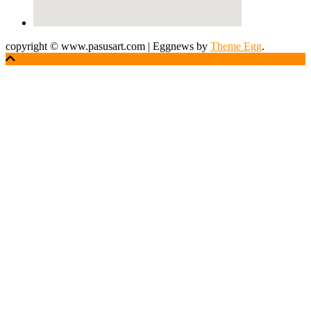
copyright © www.pasusart.com
|
Eggnews by
Theme Egg
.