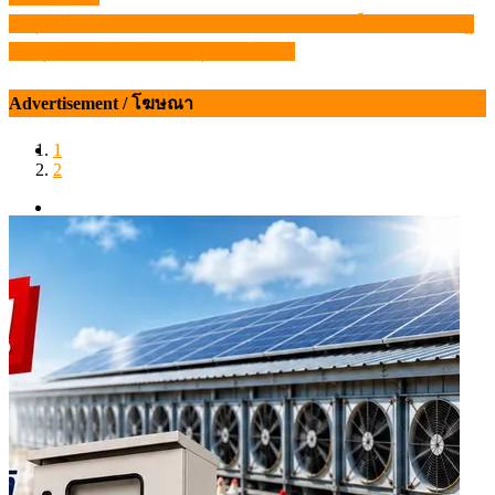
เรื่อง
“ปศุสัตว์” คว้าเกรด A ผลประเมิน ITA ปี 65 ยกเป็นหน่วยงานรัฐ
เลิศยุติธรรม โปร่งใส – ปศุศาสตร์ นิวส์
Advertisement / โฆษณา
1
2