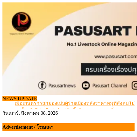
Skip
to
content
สกัดลักลอบนำเข้าเอ็นโคแช่แข็งกว่า 12.6 ตัน สมุทรสาคร
NEWS UPDATE
เมื่อเกษตรกรถูกมองเป็นผู้ร้ายเบื้องหลังราคาหมูที่สังคมไม่รู
สุดอั้น! ไข่ไก่หน้าฟาร์มปรับขึ้นอีก 6 บาท/แผง เริ่ม 7 ส.ค.69
วันเสาร์, สิงหาคม 08, 2026
ข้อมูลราคา สุกรมีชีวิตหน้าฟาร์ม พระที่ 6 สิงหาคม 2569
เดินหน้าดัน “ราคากลางโคเนื้อ” แก้ปัญหาราคาโคเนื้อตกต
Advertisement / โฆษณา
สกัดลักลอบนำเข้าเอ็นโคแช่แข็งกว่า 12.6 ตัน สมุทรสาคร