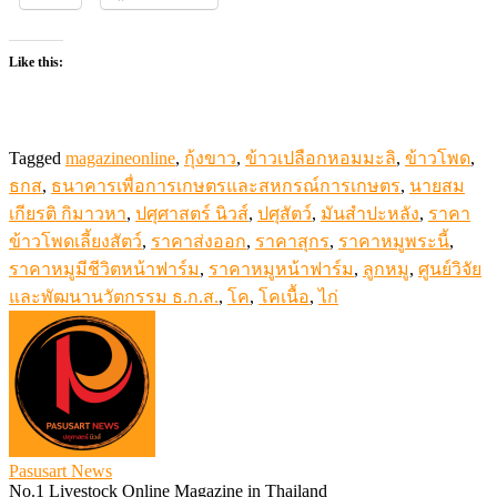
Like this:
Tagged
magazineonline
,
กุ้งขาว
,
ข้าวเปลือกหอมมะลิ
,
ข้าวโพด
,
ธกส
,
ธนาคารเพื่อการเกษตรและสหกรณ์การเกษตร
,
นายสม
เกียรติ กิมาวหา
,
ปศุศาสตร์ นิวส์
,
ปศุสัตว์
,
มันสำปะหลัง
,
ราคา
ข้าวโพดเลี้ยงสัตว์
,
ราคาส่งออก
,
ราคาสุกร
,
ราคาหมูพระนี้
,
ราคาหมูมีชีวิตหน้าฟาร์ม
,
ราคาหมูหน้าฟาร์ม
,
ลูกหมู
,
ศูนย์วิจัย
และพัฒนานวัตกรรม ธ.ก.ส.
,
โค
,
โคเนื้อ
,
ไก่
Pasusart News
No.1 Livestock Online Magazine in Thailand