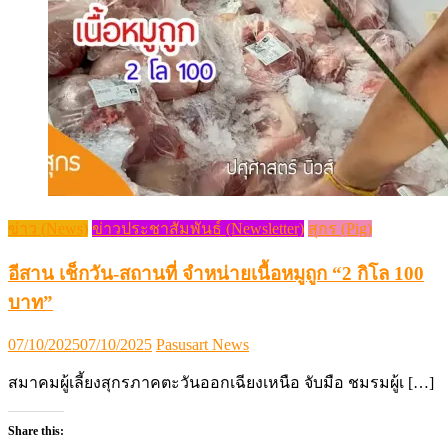
ข่าว (News)
ข่าวประชาสัมพันธ์ (Newsletter)
สุกร (Pig)
อีสาน เช็กวัน-สถานที่ จำหน่ายเนื้อหมูถูก “2 กิโล 100
บาท”
Posted
Author
07/10/2025
07/10/2025
Pasusart News
on
สมาคมผู้เลี้ยงสุกรภาคตะวันออกเฉียงเหนือ จับมือ ชมรมผู้เ […]
Share this: