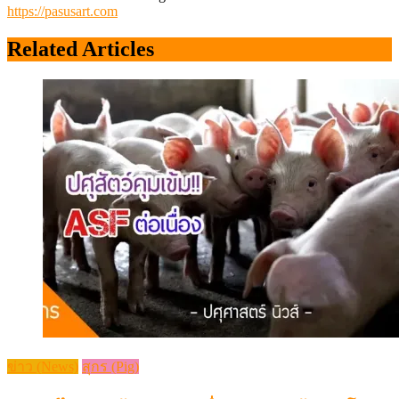
https://pasusart.com
Related Articles
ข่าว (News)
สุกร (Pig)