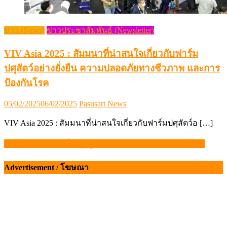
ข่าว (News)
ข่าวประชาสัมพันธ์ (Newsletter)
VIV Asia 2025 : สัมมนาที่น่าสนใจเกี่ยวกับฟาร์ม
ปศุสัตว์อย่างยั่งยืน ความปลอดภัยทางชีวภาพ และการ
ป้องกันโรค
Posted
Author
05/02/2025
06/02/2025
Pasusart News
on
VIV Asia 2025 : สัมมนาที่น่าสนใจเกี่ยวกับฟาร์มปศุสัตว์อ […]
สกัดขาไก่สำแดงเท็จ ซุกตู้ส่งจีนเกือบ 25 ตัน เร่งขยายผลต่อ
แนะแนว
เรื่อง
Advertisement / โฆษณา