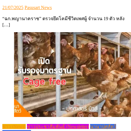
Posted
Author
21/07/2025
Pasusart News
on
“ฉก.พญานาคราช” ตรวจยึดโคมีชีวิตเพศผู้ จำนวน 19 ตัว หลัง
[…]
ข่าว (News)
ข่าวประชาสัมพันธ์ (Newsletter)
นานาปศุสัตว์