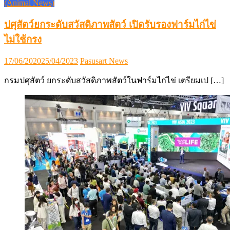
(Animal News)
ปศุสัตว์ยกระดับสวัสดิภาพสัตว์ เปิดรับรองฟาร์มไก่ไข่
ไม่ใช้กรง
Posted
Author
17/06/2020
25/04/2023
Pasusart News
on
กรมปศุสัตว์ ยกระดับสวัสดิภาพสัตว์ในฟาร์มไก่ไข่ เตรียมเป […]