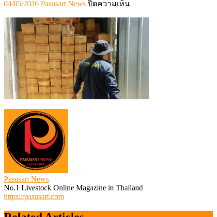
Posted
Author
บน
04/05/2026
Pasusart News
ปิดความเห็น
on
569000004177505
Pasusart News
No.1 Livestock Online Magazine in Thailand
https://pasusart.com