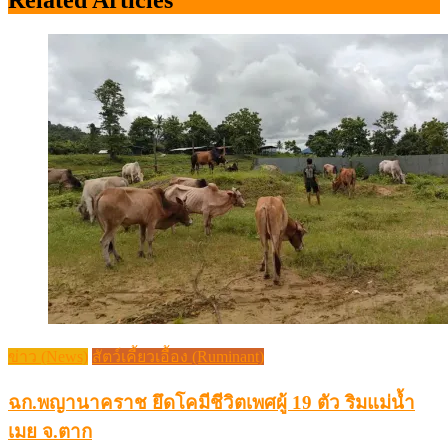
Related Articles
ข่าว (News)
สัตว์เคี้ยวเอื้อง (Ruminant)
ฉก.พญานาคราช ยึดโคมีชีวิตเพศผู้ 19 ตัว ริมแม่น้ำ
เมย จ.ตาก