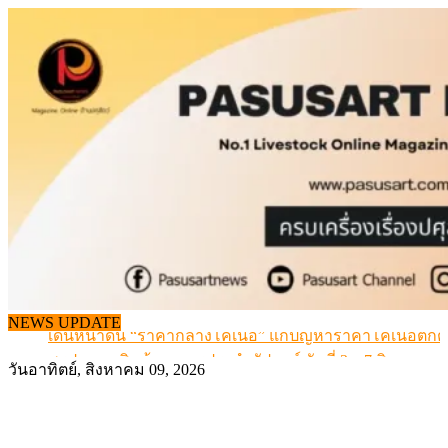
Skip
to
content
NEWS UPDATE
เดินหน้าดัน “ราคากลางโคเนื้อ” แก้ปัญหาราคาโคเนื้อตกต
สรุปภาวะ สินค้าเกษตรประจำสัปดาห์ วันที่ 3 – 7 สิงหาคม 
วันอาทิตย์, สิงหาคม 09, 2026
เมื่อเกษตรกรถูกมองเป็นผู้ร้ายเบื้องหลังราคาหมูที่สังคมไม่รู
สุดอั้น! ไข่ไก่หน้าฟาร์มปรับขึ้นอีก 6 บาท/แผง เริ่ม 7 ส.ค.69
ข้อมูลราคา สุกรมีชีวิตหน้าฟาร์ม พระที่ 6 สิงหาคม 2569