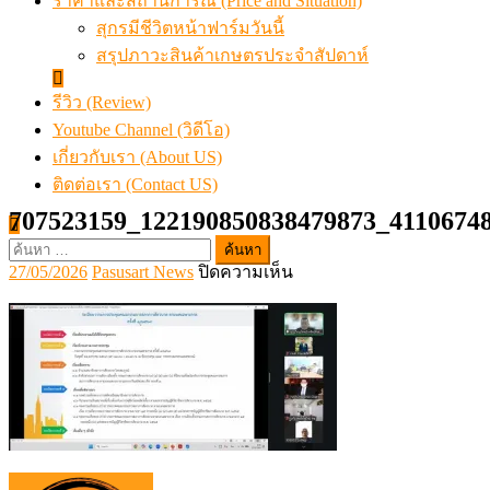
ราคาและสถานการณ์ (Price and Situation)
สุกรมีชีวิตหน้าฟาร์มวันนี้
สรุปภาวะสินค้าเกษตรประจำสัปดาห์
รีวิว (Review)
Youtube Channel (วิดีโอ)
เกี่ยวกับเรา (About US)
ติดต่อเรา (Contact US)
707523159_122190850838479873_4110674
ค้นหา
Posted
Author
บน
27/05/2026
Pasusart News
ปิดความเห็น
สำหรับ:
on
707523159_122190850838