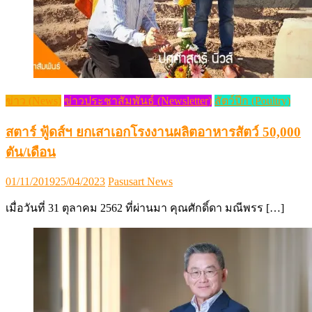
ข่าว (News)
ข่าวประชาสัมพันธ์ (Newsletter)
สัตว์ปีก (Poultry)
สตาร์ ฟู้ดส์ฯ ยกเสาเอกโรงงานผลิตอาหารสัตว์ 50,000
ตัน/เดือน
Posted
Author
01/11/2019
25/04/2023
Pasusart News
on
เมื่อวันที่ 31 ตุลาคม 2562 ที่ผ่านมา คุณศักดิ์ดา มณีพรร […]