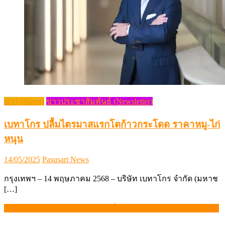
ข่าว (News)
ข่าวประชาสัมพันธ์ (Newsletter)
เบทาโกร ปลื้มไตรมาสแรกโตก้าวกระโดด ราคาหมู-ไก่
หนุน
Posted
Author
14/05/2025
Pasusart News
on
กรุงเทพฯ – 14 พฤษภาคม 2568 – บริษัท เบทาโกร จำกัด (มหาช
[…]
สภาการสัตวบาล เดินหน้าขับเคลื่อนพ.ร.บ. วิชาชีพการสัตวบาล
แนะแนว