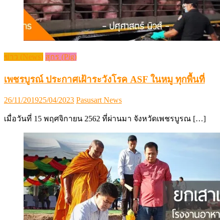
ข่าว (News)
สุกร (Pig)
เพชรบูรณ์ ประกาศเฝ้าระวังโรค ASF ในหมู ทุกพื้นที่
Posted
Author
26/11/2019
25/04/2023
Pasusart News
on
เมื่อวันที่ 15 พฤศจิกายน 2562 ที่ผ่านมา จังหวัดเพชรบูรณ […]