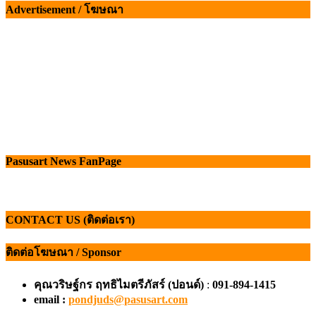
เรื่อง
Advertisement / โฆษณา
Pasusart News FanPage
CONTACT US (ติดต่อเรา)
ติดต่อโฆษณา / Sponsor
คุณวริษฐ์กร ฤทธิไมตรีภัสร์ (ปอนด์)
:
091-894-1415
email :
pondjuds@pasusart.com