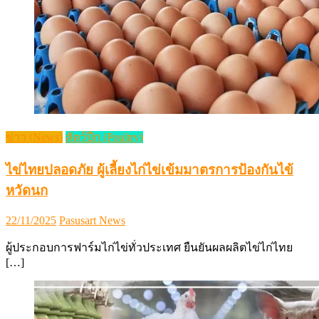
ข่าว (News)
สัตว์ปีก (Poultry)
ไข่ไทยปลอดภัย ผู้เลี้ยงไก่ไข่เข้มมาตรการป้องกันไข้
หวัดนก
Posted
Author
22/11/2025
Pasusart News
on
ผู้ประกอบการฟาร์มไก่ไข่ทั่วประเทศ ยืนยันผลผลิตไข่ไก่ไทย
[…]