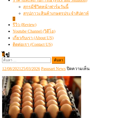
ราคาและสถานการณ์ (Price and Situation)
สุกรมีชีวิตหน้าฟาร์มวันนี้
สรุปภาวะสินค้าเกษตรประจำสัปดาห์
รีวิว (Review)
Youtube Channel (วิดีโอ)
เกี่ยวกับเรา (About US)
ติดต่อเรา (Contact US)
ไข่
ค้นหา
สำหรับ:
Posted
Author
บน
12/08/2021
25/03/2026
Pasusart News
ปิดความเห็น
on
ไข่