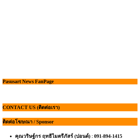
Pasusart News FanPage
CONTACT US (ติดต่อเรา)
ติดต่อโฆษณา / Sponsor
คุณวริษฐ์กร ฤทธิไมตรีภัสร์ (ปอนด์)
:
091-894-1415