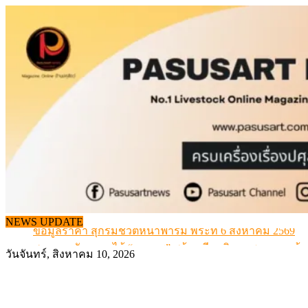
Skip
to
content
NEWS UPDATE
ข้อมูลราคา สุกรมีชีวิตหน้าฟาร์ม พระที่ 6 สิงหาคม 2569
สภาการสัตวบาลได้ “นายกฯ” พร้อมทีมบริหารชุดแรก แล้ว
วันจันทร์, สิงหาคม 10, 2026
สรุปภาวะ สินค้าเกษตรประจำสัปดาห์ วันที่ 3 – 7 สิงหาคม 
เมื่อเกษตรกรถูกมองเป็นผู้ร้ายเบื้องหลังราคาหมูที่สังคมไม่รู
สุดอั้น! ไข่ไก่หน้าฟาร์มปรับขึ้นอีก 6 บาท/แผง เริ่ม 7 ส.ค.69