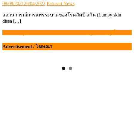
Posted
Author
08/08/2021
26/04/2023
Pasusart News
on
สถานการณ์การแพร่ระบาดของโรคลัมปี สกิน (Lumpy skin
disea […]
สมาคมฯ ผู้ค้าไข่ไทย โต้เดือด ปัดเอาเปรียบผู้บริโภค-ผู้เลี้ยงไก่ไข่
แนะแนว
เรื่อง
Advertisement / โฆษณา