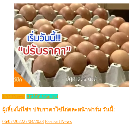
ข่าว (News)
สัตว์ปีก (Poultry)
ผู้เลี้ยงไก่ไข่ฯ ปรับราคาไข่ไก่คละหน้าฟาร์ม วันนี้!
Posted
Author
06/07/2022
27/04/2023
Pasusart News
on