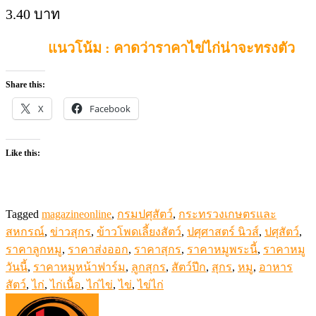
3.40 บาท
แนวโน้ม : คาดว่าราคาไข่ไก่น่าจะทรงตัว
Share this:
X
Facebook
Like this:
Tagged
magazineonline
,
กรมปศุสัตว์
,
กระทรวงเกษตรและ
สหกรณ์
,
ข่าวสุกร
,
ข้าวโพดเลี้ยงสัตว์
,
ปศุศาสตร์ นิวส์
,
ปศุสัตว์
,
ราคาลูกหมู
,
ราคาส่งออก
,
ราคาสุกร
,
ราคาหมูพระนี้
,
ราคาหมู
วันนี้
,
ราคาหมูหน้าฟาร์ม
,
ลูกสุกร
,
สัตว์ปีก
,
สุกร
,
หมู
,
อาหาร
สัตว์
,
ไก่
,
ไก่เนื้อ
,
ไก่ไข่
,
ไข่
,
ไข่ไก่