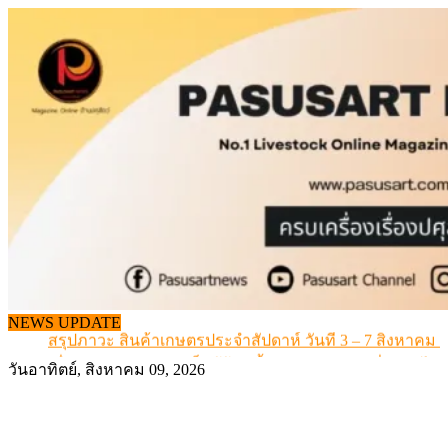
Skip
to
content
เดินหน้าดัน “ราคากลางโคเนื้อ” แก้ปัญหาราคาโคเนื้อตกต
NEWS UPDATE
สรุปภาวะ สินค้าเกษตรประจำสัปดาห์ วันที่ 3 – 7 สิงหาคม 
เมื่อเกษตรกรถูกมองเป็นผู้ร้ายเบื้องหลังราคาหมูที่สังคมไม่รู
วันอาทิตย์, สิงหาคม 09, 2026
สุดอั้น! ไข่ไก่หน้าฟาร์มปรับขึ้นอีก 6 บาท/แผง เริ่ม 7 ส.ค.69
ข้อมูลราคา สุกรมีชีวิตหน้าฟาร์ม พระที่ 6 สิงหาคม 2569
เดินหน้าดัน “ราคากลางโคเนื้อ” แก้ปัญหาราคาโคเนื้อตกต