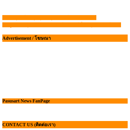
ภาคปศุสัตว์ต้นทุนพุ่ง เหตุป้องกันโรคระบาดเข้ม​
แนะแนว
ข้อมูลราคาสุกรมีชีวิตหน้าฟาร์ม จันทร์ที่ 24 กุมภาพันธ์ 2568
เรื่อง
Advertisement / โฆษณา
Pasusart News FanPage
CONTACT US (ติดต่อเรา)