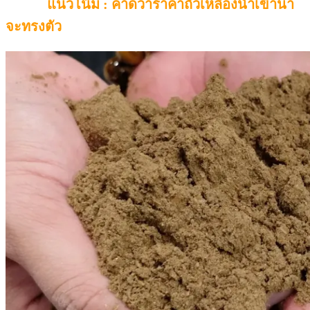
แนวโน้ม : คาดว่าราคาถั่วเหลืองนำเข้าน่า
จะทรงตัว