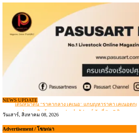
Skip
to
content
NEWS UPDATE
เดินหน้าดัน “ราคากลางโคเนื้อ” แก้ปัญหาราคาโคเนื้อตกต
สรุปภาวะ สินค้าเกษตรประจำสัปดาห์ วันที่ 3 – 7 สิงหาคม 
วันเสาร์, สิงหาคม 08, 2026
เมื่อเกษตรกรถูกมองเป็นผู้ร้ายเบื้องหลังราคาหมูที่สังคมไม่รู
สุดอั้น! ไข่ไก่หน้าฟาร์มปรับขึ้นอีก 6 บาท/แผง เริ่ม 7 ส.ค.69
Advertisement / โฆษณา
ข้อมูลราคา สุกรมีชีวิตหน้าฟาร์ม พระที่ 6 สิงหาคม 2569