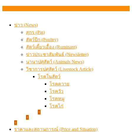
เดินหน้าดัน “ราคากลางโคเนื้อ” แก้ปัญหาราคาโคเนื้อตกต
สรุปภาวะ สินค้าเกษตรประจำสัปดาห์ วันที่ 3 – 7 สิงหาคม 
ข่าว (News)
สุกร (Pig)
สัตว์ปีก (Poultry)
สัตว์เคี้ยวเอื้อง (Ruminant)
ข่าวประชาสัมพันธ์ (Newsletter)
นานาปศุสัตว์ (Animals News)
วิชาการปศุสัตว์ (Livestock Article)
โรคในสัตว์
โรคควาย
โรควัว
โรคหมู
โรคไก่
ราคาและสถานการณ์ (Price and Situation)