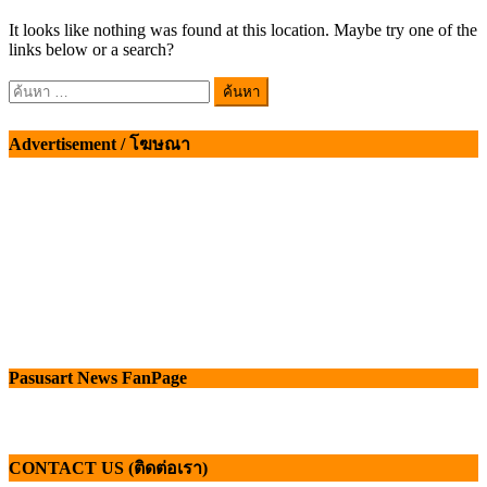
It looks like nothing was found at this location. Maybe try one of the
links below or a search?
ค้นหา
สำหรับ:
Advertisement / โฆษณา
Pasusart News FanPage
CONTACT US (ติดต่อเรา)