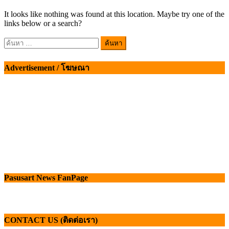
It looks like nothing was found at this location. Maybe try one of the
links below or a search?
ค้นหา
สำหรับ:
Advertisement / โฆษณา
Pasusart News FanPage
CONTACT US (ติดต่อเรา)