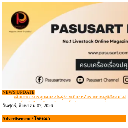
Skip
to
content
สกัดลักลอบนำเข้าเอ็นโคแช่แข็งกว่า 12.6 ตัน สมุทรสาคร
NEWS UPDATE
เมื่อเกษตรกรถูกมองเป็นผู้ร้ายเบื้องหลังราคาหมูที่สังคมไม่รู
สุดอั้น! ไข่ไก่หน้าฟาร์มปรับขึ้นอีก 6 บาท/แผง เริ่ม 7 ส.ค.69
วันศุกร์, สิงหาคม 07, 2026
ข้อมูลราคา สุกรมีชีวิตหน้าฟาร์ม พระที่ 6 สิงหาคม 2569
เดินหน้าดัน “ราคากลางโคเนื้อ” แก้ปัญหาราคาโคเนื้อตกต
Advertisement / โฆษณา
สกัดลักลอบนำเข้าเอ็นโคแช่แข็งกว่า 12.6 ตัน สมุทรสาคร