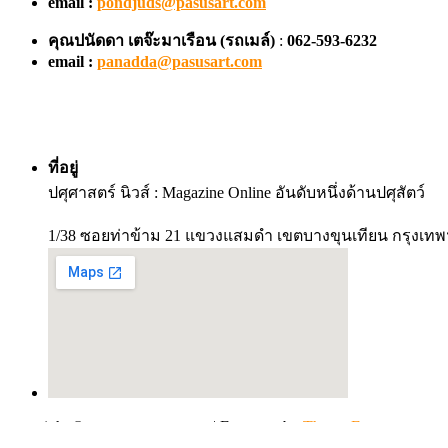
email :
pondjuds@pasusart.com
คุณปนัดดา เตจ๊ะมาเรือน
(รถเมล์)
:
062-593-6232
email :
panadda@pasusart.com
ที่อยู่
ปศุศาสตร์ นิวส์ : Magazine Online อันดับหนึ่งด้านปศุสัตว์
1/38 ซอยท่าข้าม 21 แขวงแสมดำ เขตบางขุนเทียน กรุงเทพ
copyright © www.pasusart.com
|
Eggnews by
Theme Egg
.