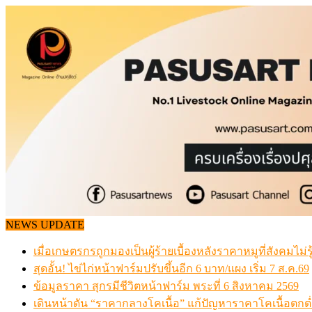
Skip
to
content
NEWS UPDATE
เมื่อเกษตรกรถูกมองเป็นผู้ร้ายเบื้องหลังราคาหมูที่สังคมไม่รู
สุดอั้น! ไข่ไก่หน้าฟาร์มปรับขึ้นอีก 6 บาท/แผง เริ่ม 7 ส.ค.69
ข้อมูลราคา สุกรมีชีวิตหน้าฟาร์ม พระที่ 6 สิงหาคม 2569
เดินหน้าดัน “ราคากลางโคเนื้อ” แก้ปัญหาราคาโคเนื้อตกต