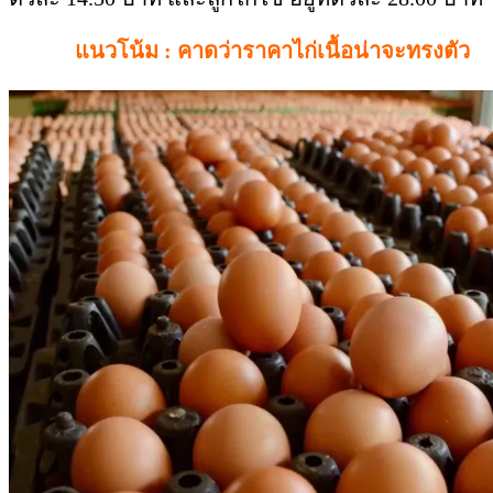
แนวโน้ม : คาดว่าราคาไก่เนื้อน่าจะทรงตัว