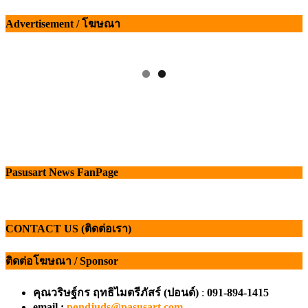
เรื่อง
Advertisement / โฆษณา
Pasusart News FanPage
CONTACT US (ติดต่อเรา)
ติดต่อโฆษณา / Sponsor
คุณวริษฐ์กร ฤทธิไมตรีภัสร์ (ปอนด์)
:
091-894-1415
email :
pondjuds@pasusart.com