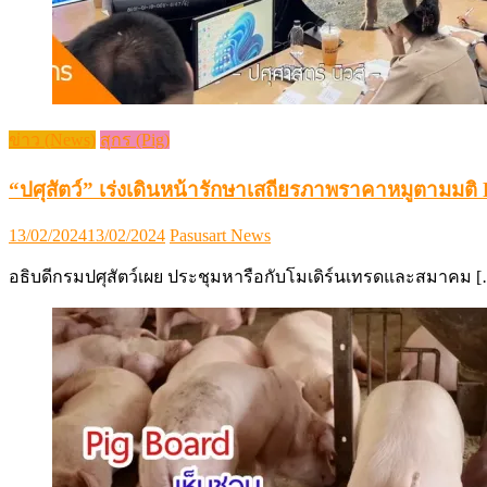
ข่าว (News)
สุกร (Pig)
“ปศุสัตว์” เร่งเดินหน้ารักษาเสถียรภาพราคาหมูตามมติ
Posted
Author
13/02/2024
13/02/2024
Pasusart News
on
อธิบดีกรมปศุสัตว์เผย ประชุมหารือกับโมเดิร์นเทรดและสมาคม 