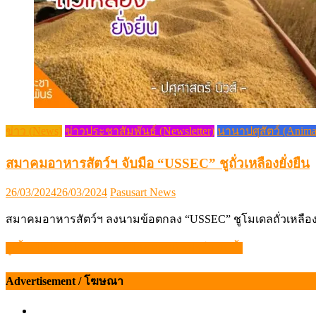
ข่าว (News)
ข่าวประชาสัมพันธ์ (Newsletter)
นานาปศุสัตว์ (Anima
สมาคมอาหารสัตว์ฯ จับมือ “USSEC” ชูถั่วเหลืองยั่งยืน
Posted
Author
26/03/2024
26/03/2024
Pasusart News
on
สมาคมอาหารสัตว์ฯ ลงนามข้อตกลง “USSEC” ชูโมเดลถั่วเหลือง
ผู้เลี้ยงไก่ไข่ฯ ปรับราคาไข่ไก่คละหน้าฟาร์ม วันนี้!
แนะแนว
เรื่อง
Advertisement / โฆษณา