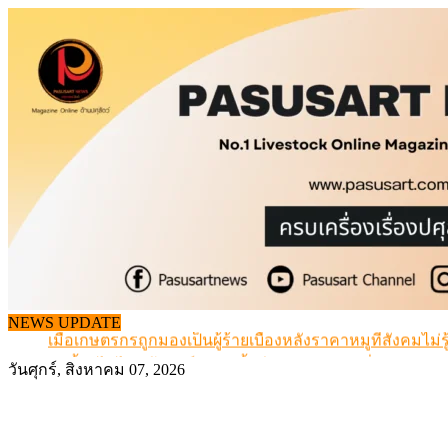
Skip
to
content
สกัดลักลอบนำเข้าเอ็นโคแช่แข็งกว่า 12.6 ตัน สมุทรสาคร
NEWS UPDATE
เมื่อเกษตรกรถูกมองเป็นผู้ร้ายเบื้องหลังราคาหมูที่สังคมไม่รู
สุดอั้น! ไข่ไก่หน้าฟาร์มปรับขึ้นอีก 6 บาท/แผง เริ่ม 7 ส.ค.69
วันศุกร์, สิงหาคม 07, 2026
ข้อมูลราคา สุกรมีชีวิตหน้าฟาร์ม พระที่ 6 สิงหาคม 2569
เดินหน้าดัน “ราคากลางโคเนื้อ” แก้ปัญหาราคาโคเนื้อตกต
สกัดลักลอบนำเข้าเอ็นโคแช่แข็งกว่า 12.6 ตัน สมุทรสาคร