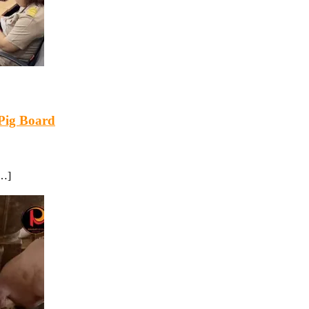
 Pig Board
[…]