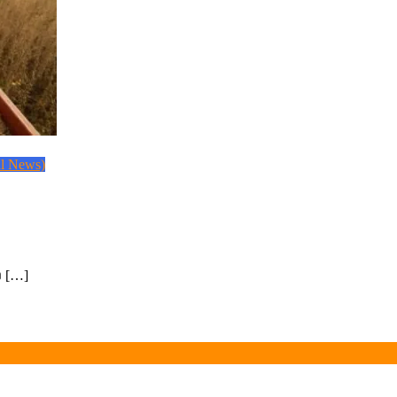
l News)
 […]