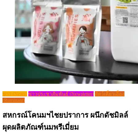
ข่าว (News)
ข่าวประชาสัมพันธ์ (Newsletter)
สัตว์เคี้ยวเอื้อง
(Ruminant)
สหกรณ์โคนมฯไชยปราการ ผนึกดัชมิลล์
ผุดผลิตภัณฑ์นมพรีเมี่ยม