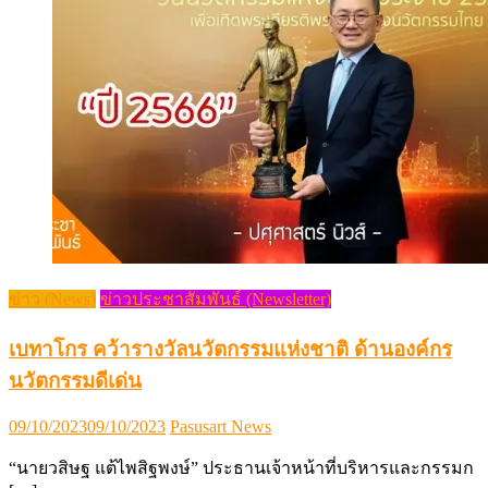
ข่าว (News)
ข่าวประชาสัมพันธ์ (Newsletter)
เบทาโกร คว้ารางวัลนวัตกรรมแห่งชาติ ด้านองค์กร
นวัตกรรมดีเด่น
Posted
Author
09/10/2023
09/10/2023
Pasusart News
on
“นายวสิษฐ แต้ไพสิฐพงษ์” ประธานเจ้าหน้าที่บริหารและกรรมก