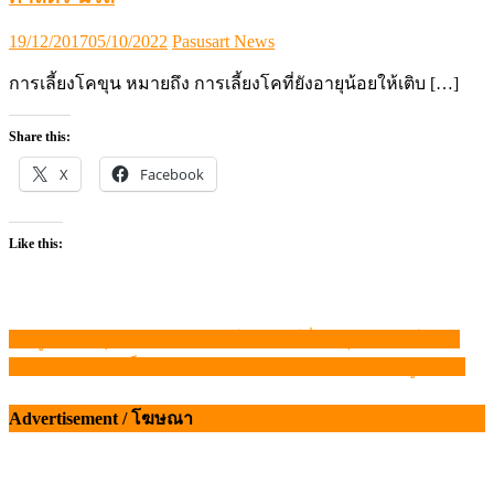
Posted
Author
19/12/2017
05/10/2022
Pasusart News
on
การเลี้ยงโคขุน หมายถึง การเลี้ยงโคที่ยังอายุน้อยให้เติบ […]
Share this:
X
Facebook
Like this:
ข้อมูลราคาสุกรมีชีวิตหน้าฟาร์ม จันทร์ที่ 16 กุมภาพันธ์ 2569
แนะแนว
อายัดขาไก่แช่แข็งกว่า 8.4 แสนกก. จ่อขยายผลเอาผิดผู้นำเข้า
เรื่อง
Advertisement / โฆษณา