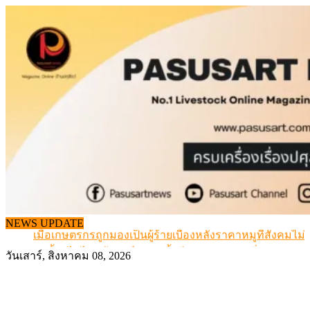
Skip
to
content
สกัดลักลอบนำเข้าเอ็นโคแช่แข็งกว่า 12.6 ตัน สมุทรสาคร
NEWS UPDATE
เมื่อเกษตรกรถูกมองเป็นผู้ร้ายเบื้องหลังราคาหมูที่สังคมไม่รู
สุดอั้น! ไข่ไก่หน้าฟาร์มปรับขึ้นอีก 6 บาท/แผง เริ่ม 7 ส.ค.69
วันเสาร์, สิงหาคม 08, 2026
ข้อมูลราคา สุกรมีชีวิตหน้าฟาร์ม พระที่ 6 สิงหาคม 2569
เดินหน้าดัน “ราคากลางโคเนื้อ” แก้ปัญหาราคาโคเนื้อตกต
สกัดลักลอบนำเข้าเอ็นโคแช่แข็งกว่า 12.6 ตัน สมุทรสาคร