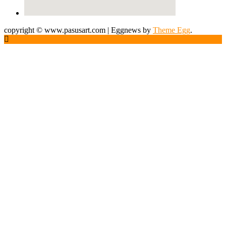
copyright © www.pasusart.com
|
Eggnews by
Theme Egg
.