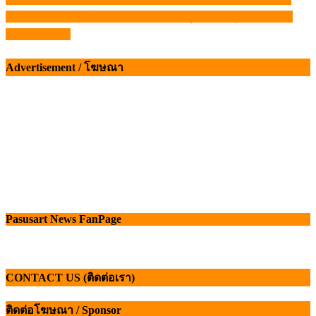
แนะแนว
ออลเทค ประเทศไทย ฉลองครบ 25 ปี มุ่งพัฒนาอุตสาหกรรม
เรื่อง
เกษตรในไทย
Advertisement / โฆษณา
Pasusart News FanPage
CONTACT US (ติดต่อเรา)
ติดต่อโฆษณา / Sponsor