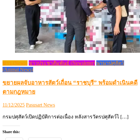
ข่าว (News)
ข่าวประชาสัมพันธ์ (Newsletter)
นานาปศุสัตว์
(Animal News)
ขยายผลจับอาหารสัตว์เถื่อน “ราชบุรี” พร้อมดำเนินคดี
ตามกฎหมาย
Posted
Author
11/12/2025
Pasusart News
on
กรมปศุสัตว์เปิดปฏิบัติการต่อเนื่อง หลังสารวัตรปศุสัตว์ไ […]
Share this: