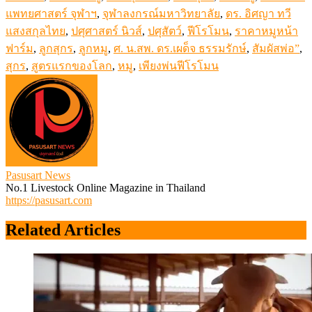
แพทยศาสตร์ จุฬาฯ
,
จุฬาลงกรณ์มหาวิทยาลัย
,
ดร. อิศญา ทวี
แสงสกุลไทย
,
ปศุศาสตร์ นิวส์
,
ปศุสัตว์
,
ฟีโรโมน
,
ราคาหมูหน้า
ฟาร์ม
,
ลูกสุกร
,
ลูกหมู
,
ศ. น.สพ. ดร.เผด็จ ธรรมรักษ์
,
สัมผัสพ่อ”
,
สุกร
,
สูตรแรกของโลก
,
หมู
,
เพียงพ่นฟีโรโมน
Pasusart News
No.1 Livestock Online Magazine in Thailand
https://pasusart.com
Related Articles