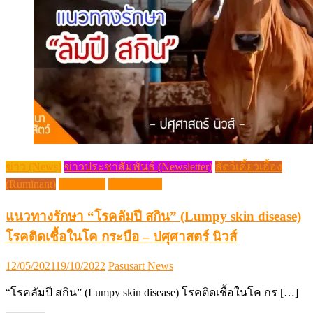
ข่าว (News)
ข่าวประชาสัมพันธ์ (Newsletter)
สัตว์เคี้ยวเอื้อง
(Ruminant)
โรคควาย
โรคในสัตว์
แนวทางรักษา “โรคลัมปี สกิน” (Lumpy skin disease)
โรคติดเชื้อในโค กระบือ – ปศุศาสตร์ นิวส์
Posted
Author
12/05/2021
19/10/2022
Pasusart News
on
“โรคลัมปี สกิน” (Lumpy skin disease) โรคติดเชื้อในโค กร […]