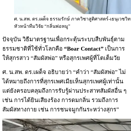
ศ. น.สพ. ดร.เผด็จ ธรรมรักษ์ ภาควิชาสูติศาสตร์-เธนุเวช
หัวหน้าทีมวิจัย “กลิ่นพ่อหมู”
ปัจจุบัน วิธีมาตรฐานเพื่อกระตุ้นระบบสืบพันธุ์ตาม
ธรรมชาติที่ใช้ทั่วโลกคือ
“Boar Contact”
เป็นการ
ให้สุกรสาว “สัมผัสพ่อ” หรือสุกรเพศผู้ที่โตเต็มวัย
ศ. น.สพ. ดร.เผด็จ อธิบายว่า “คำว่า “สัมผัสพ่อ” ไม่
ได้หมายถึงการที่สุกรเพศเมียเห็นสุกรเพศผู้เท่านั้น
แต่ยังครอบคลุมถึงการรับรู้ผ่านประสาทสัมผัสอื่น ๆ
เช่น การได้ยินเสียงร้อง การดมกลิ่น รวมถึงการ
สัมผัสทางกาย เช่น การชนจมูกกันระหว่างสุกร”