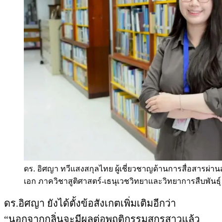
ดร. อิศญา ทวีแสงสกุลไทย ผู้เชี่ยวชาญด้านการสื่อสารผ่าน
เอก ภาควิชาสูติศาสตร์-เธนุเวชวิทยาและวิทยาการสืบพันธ
ดร.อิศญา ยังได้ตั้งข้อสังเกตเพิ่มเติมอีกว่า
“นอกจากกลิ่นจะมีผลต่อพฤติกรรมสุกรสาวแล้ว