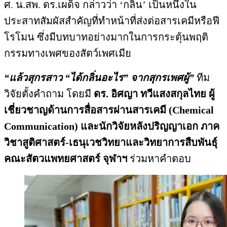
ศ. น.สพ. ดร.เผด็จ กล่าวว่า ‘กลิ่น’ เป็นหนึ่งใน
ประสาทสัมผัสสำคัญที่ทำหน้าที่ส่งต่อสารเคมีหรือฟี
โรโมน ซึ่งมีบทบาทอย่างมากในการกระตุ้นพฤติ
กรรมทางเพศของสัตว์เพศเมีย
“แล้วสุกรสาว “ได้กลิ่นอะไร” จากสุกรเพศผู้”
ทีม
วิจัยตั้งคำถาม โดยมี
ดร. อิศญา ทวีแสงสกุลไทย ผู้
เชี่ยวชาญด้านการสื่อสารผ่านสารเคมี (Chemical
Communication) และนักวิจัยหลังปริญญาเอก ภาค
วิชาสูติศาสตร์-เธนุเวชวิทยาและวิทยาการสืบพันธุ์
คณะสัตวแพทยศาสตร์ จุฬาฯ
ร่วมหาคำตอบ