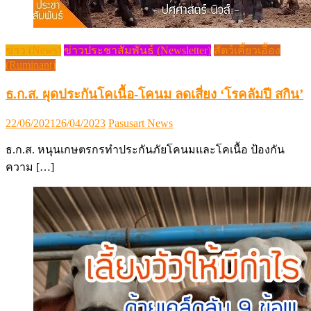
ข่าว (News)
ข่าวประชาสัมพันธ์ (Newsletter)
สัตว์เคี้ยวเอื้อง
(Ruminant)
ธ.ก.ส. ผุดประกันโคเนื้อ-โคนม ลดเสี่ยง ‘โรคลัมปี สกิน’
Posted
Author
22/06/2021
26/04/2023
Pasusart News
on
ธ.ก.ส. หนุนเกษตรกรทำประกันภัยโคนมและโคเนื้อ ป้องกัน
ความ […]