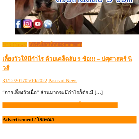
ข่าว (News)
สัตว์เคี้ยวเอื้อง (Ruminant)
เลี้ยงวัวให้มีกำไร ด้วยเคล็ดลับ 9 ข้อ!!! – ปศุศาสตร์ นิ
วส์
Posted
Author
31/12/2017
05/10/2022
Pasusart News
on
“การเลี้ยงวัวเนื้อ” ส่วนมากจะมีกำไรก็ต่อเมื […]
ส่งออกไก่ไทยสะดุด! ปี 2569 หดตัวครั้งแรกในรอบ 20 ปี
แนะแนว
เรื่อง
Advertisement / โฆษณา