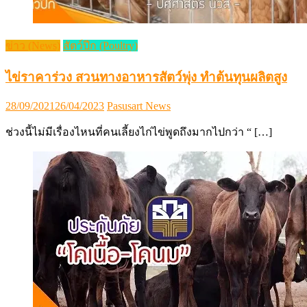
ข่าว (News)
สัตว์ปีก (Poultry)
ไข่ราคาร่วง สวนทางอาหารสัตว์พุ่ง ทำต้นทุนผลิตสูง
Posted
Author
28/09/2021
26/04/2023
Pasusart News
on
ช่วงนี้ไม่มีเรื่องไหนที่คนเลี้ยงไก่ไข่พูดถึงมากไปกว่า “ […]