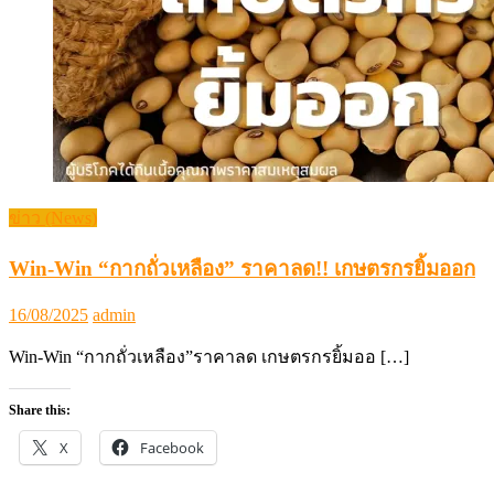
ข่าว (News)
Win-Win “กากถั่วเหลือง” ราคาลด!! เกษตรกรยิ้มออก
Posted
Author
16/08/2025
admin
on
Win-Win “กากถั่วเหลือง”ราคาลด เกษตรกรยิ้มออ […]
Share this:
X
Facebook