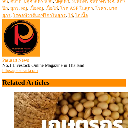
จีน
,
ตลาด
,
ปศุศาสตร์ นิวส์
,
ปศุสัตว์
,
ระพีภัทร์ จันทรศรีวงศ์
,
สัตว์
ปีก
,
สุกร
,
หมู
,
เนื้อหมู
,
เนื้อไก่
,
โรค ASF ในสุกร
,
โรคระบาด
สุกร
,
โรคอหิวาต์แอฟริกาในสุกร
,
ไก่
,
ไก่เนื้อ
Pasusart News
No.1 Livestock Online Magazine in Thailand
https://pasusart.com
Related Articles