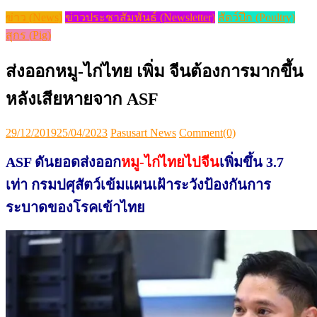
ข่าว (News)
ข่าวประชาสัมพันธ์ (Newsletter)
สัตว์ปีก (Poultry)
สุกร (Pig)
ส่งออกหมู-ไก่ไทย เพิ่ม จีนต้องการมากขึ้น
หลังเสียหายจาก ASF
Posted
Author
29/12/2019
25/04/2023
Pasusart News
Comment(0)
on
ASF ดันยอดส่งออก
หมู-ไก่ไทยไปจีน
เพิ่มขึ้น
3.7
เท่า กรมปศุสัตว์เข้มแผนเฝ้าระวังป้องกันการ
ระบาดของโรคเข้าไทย