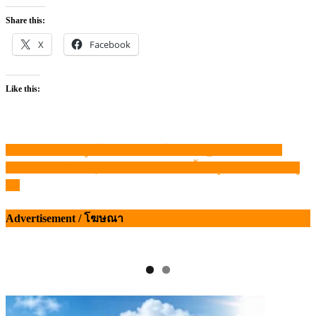
Share this:
X
Facebook
Like this:
ดัน “เชียงแสน” ศูนย์กลางส่งออกโค มาตรฐาน GAP ไปจีน
แนะแนว
คล้ายแจ้งนำโชค รุกอีสานใต้ พร้อมรับซื้อหมูป้อนมนปรียาหมู
เรื่อง
สด
Advertisement / โฆษณา