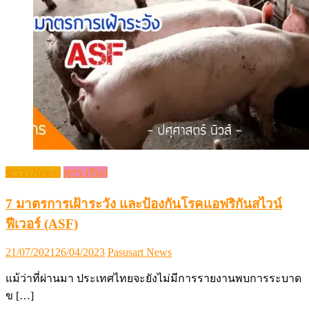
ข่าว (News)
สุกร (Pig)
7 มาตรการเฝ้าระวัง และป้องกันโรคแอฟริกันสไวน์
ฟีเวอร์ (ASF)
Posted
Author
21/07/2021
26/04/2023
Pasusart News
on
แม้ว่าที่ผ่านมา ประเทศไทยจะยังไม่มีการรายงานพบการระบาด
ข […]