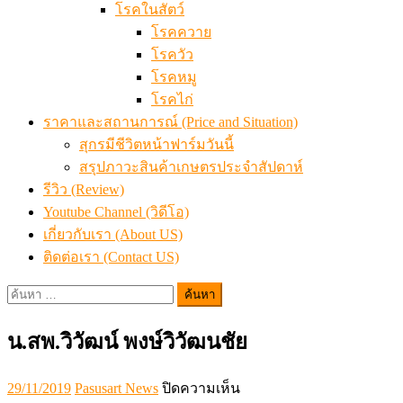
โรคในสัตว์
โรคควาย
โรควัว
โรคหมู
โรคไก่
ราคาและสถานการณ์ (Price and Situation)
สุกรมีชีวิตหน้าฟาร์มวันนี้
สรุปภาวะสินค้าเกษตรประจำสัปดาห์
รีวิว (Review)
Youtube Channel (วิดีโอ)
เกี่ยวกับเรา (About US)
ติดต่อเรา (Contact US)
ค้นหา
สำหรับ:
น.สพ.วิวัฒน์ พงษ์วิวัฒนชัย
Posted
Author
บน
29/11/2019
Pasusart News
ปิดความเห็น
on