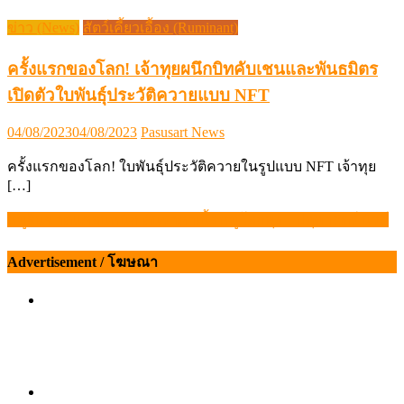
ข่าว (News)
สัตว์เคี้ยวเอื้อง (Ruminant)
ครั้งแรกของโลก! เจ้าทุยผนึกบิทคับเชนและพันธมิตร
เปิดตัวใบพันธุ์ประวัติควายแบบ NFT
Posted
Author
04/08/2023
04/08/2023
Pasusart News
on
ครั้งแรกของโลก! ใบพันธุ์ประวัติควายในรูปแบบ NFT เจ้าทุย
[…]
หมูจีนขาดแคลนหนัก ดันราคาเนื้อหมูโลกพุ่ง – ปศุศาสตร์ นิวส์
แนะแนว
เรื่อง
Advertisement / โฆษณา