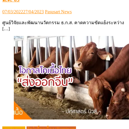
Posted
Author
07/03/2022
27/04/2023
Pasusart News
on
ศูนย์วิจัยและพัฒนานวัตกรรม ธ.ก.ส. คาดความขัดแย้งระหว่าง
[…]
ข่าว (News)
สัตว์เคี้ยวเอื้อง (Ruminant)