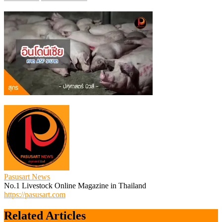
on
ASF
ระบาด
อินโดนีเซีย
Pasusart News
No.1 Livestock Online Magazine in Thailand
https://pasusart.com
Related Articles