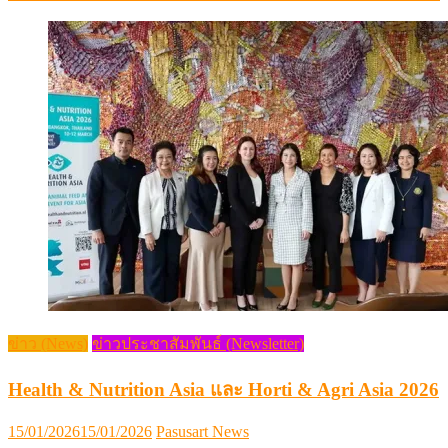
ข่าว (News)
ข่าวประชาสัมพันธ์ (Newsletter)
Health & Nutrition Asia และ Horti & Agri Asia 2026
Posted
Author
15/01/2026
15/01/2026
Pasusart News