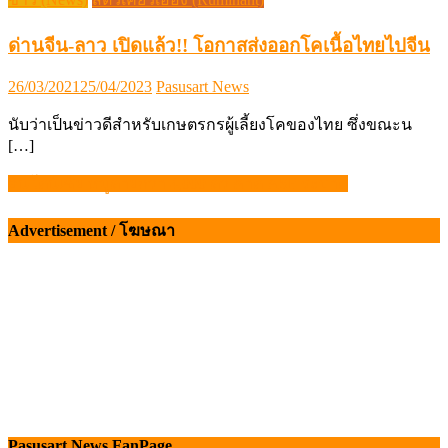
ด่านจีน-ลาว เปิดแล้ว!! โอกาสส่งออกโคเนื้อไทยไปจีน
Posted
Author
26/03/2021
25/04/2023
Pasusart News
on
นับว่าเป็นข่าวดีสำหรับเกษตรกรผู้เลี้ยงโคของไทย ซึ่งขณะน
[…]
อินโดนีเซีย หมูตายกว่า 4,000 ตัว คาด ASF ระบาด
แนะแนว
เรื่อง
Advertisement / โฆษณา
Pasusart News FanPage