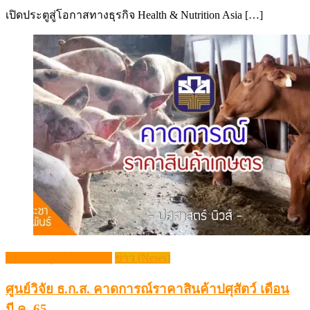
on
เปิดประตูสู่โอกาสทางธุรกิจ Health & Nutrition Asia […]
กระแสปศุสัตว์ (Trends)
ข่าว (News)
ศูนย์วิจัย ธ.ก.ส. คาดการณ์ราคาสินค้าปศุสัตว์ เดือน
มี.ค. 65