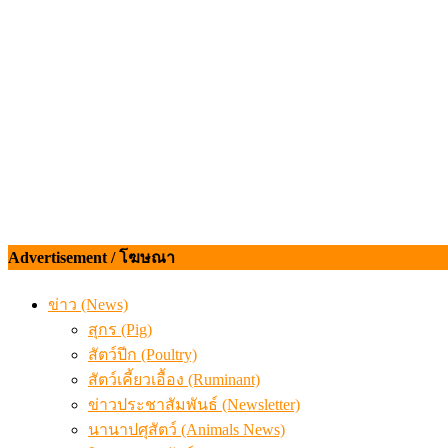
เดินหน้าดัน “ราคากลางโคเนื้อ” แก้ปัญหาราคาโคเนื้อตกต
สรุปภาวะ สินค้าเกษตรประจำสัปดาห์ วันที่ 3 – 7 สิงหาคม 
Advertisement / โฆษณา
ข่าว (News)
สุกร (Pig)
สัตว์ปีก (Poultry)
สัตว์เคี้ยวเอื้อง (Ruminant)
ข่าวประชาสัมพันธ์ (Newsletter)
นานาปศุสัตว์ (Animals News)