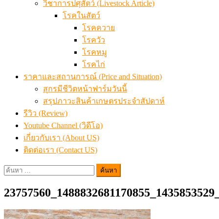
วิชาการปศุสัตว์ (Livestock Article)
โรคในสัตว์
โรคควาย
โรควัว
โรคหมู
โรคไก่
ราคาและสถานการณ์ (Price and Situation)
สุกรมีชีวิตหน้าฟาร์มวันนี้
สรุปภาวะสินค้าเกษตรประจำสัปดาห์
รีวิว (Review)
Youtube Channel (วิดีโอ)
เกี่ยวกับเรา (About US)
ติดต่อเรา (Contact US)
ค้นหา
สำหรับ:
23757560_1488832681170855_1435853529