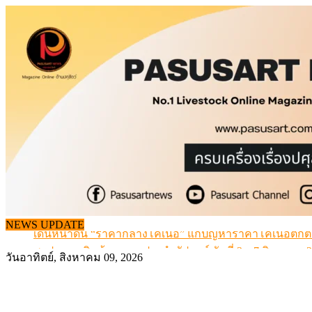
Skip
to
content
NEWS UPDATE
เดินหน้าดัน “ราคากลางโคเนื้อ” แก้ปัญหาราคาโคเนื้อตกต
สรุปภาวะ สินค้าเกษตรประจำสัปดาห์ วันที่ 3 – 7 สิงหาคม 
วันอาทิตย์, สิงหาคม 09, 2026
เมื่อเกษตรกรถูกมองเป็นผู้ร้ายเบื้องหลังราคาหมูที่สังคมไม่รู
สุดอั้น! ไข่ไก่หน้าฟาร์มปรับขึ้นอีก 6 บาท/แผง เริ่ม 7 ส.ค.69
ข้อมูลราคา สุกรมีชีวิตหน้าฟาร์ม พระที่ 6 สิงหาคม 2569