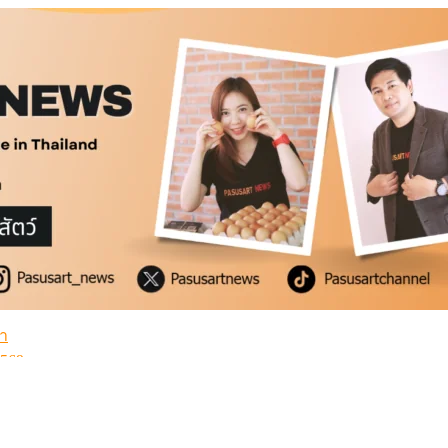
่ำ
2569
้