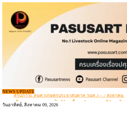
Skip
to
content
เดินหน้าดัน “ราคากลางโคเนื้อ” แก้ปัญหาราคาโคเนื้อตกต
NEWS UPDATE
สรุปภาวะ สินค้าเกษตรประจำสัปดาห์ วันที่ 3 – 7 สิงหาคม 
เมื่อเกษตรกรถูกมองเป็นผู้ร้ายเบื้องหลังราคาหมูที่สังคมไม่รู
วันอาทิตย์, สิงหาคม 09, 2026
สุดอั้น! ไข่ไก่หน้าฟาร์มปรับขึ้นอีก 6 บาท/แผง เริ่ม 7 ส.ค.69
ข้อมูลราคา สุกรมีชีวิตหน้าฟาร์ม พระที่ 6 สิงหาคม 2569
เดินหน้าดัน “ราคากลางโคเนื้อ” แก้ปัญหาราคาโคเนื้อตกต