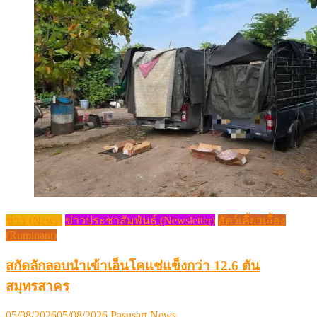
ข่าว (News)
ข่าวประชาสัมพันธ์ (Newsletter)
สัตว์เคี้ยวเอื้อง
(Ruminant)
สกัดลักลอบนำเข้าเอ็นโคแช่แข็งกว่า 12.6 ตัน
สมุทรสาคร
Posted
Author
05/08/2026
05/08/2026
Pasusart News