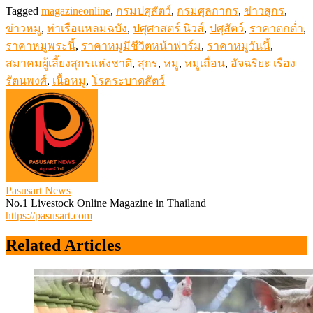
Tagged
magazineonline
,
กรมปศุสัตว์
,
กรมศุลกากร
,
ข่าวสุกร
,
ข่าวหมู
,
ท่าเรือแหลมฉบัง
,
ปศุศาสตร์ นิวส์
,
ปศุสัตว์
,
ราคาตกต่ำ
,
ราคาหมูพระนี้
,
ราคาหมูมีชีวิตหน้าฟาร์ม
,
ราคาหมูวันนี้
,
สมาคมผู้เลี้ยงสุกรแห่งชาติ
,
สุกร
,
หมู
,
หมูเถื่อน
,
อัจฉริยะ เรือง
รัตนพงศ์
,
เนื้อหมู
,
โรคระบาดสัตว์
Pasusart News
No.1 Livestock Online Magazine in Thailand
https://pasusart.com
Related Articles