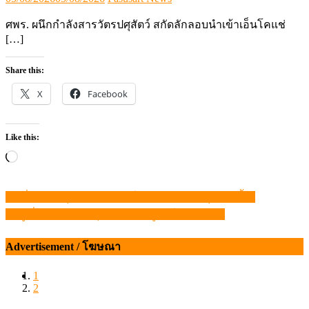
on
ศพร. ผนึกกำลังสารวัตรปศุสัตว์ สกัดลักลอบนำเข้าเอ็นโคแช่
[…]
Share this:
X
Facebook
Like this:
Loading…
แก้เรื่อง “วัตถุดิบอาหารสัตว์” เท่ากับแก้ต้นทุนคนเลี้ยง
แนะแนว
“หมูเถื่อน” หมดอายุ … หายนะผู้บริโภคคนไทย
เรื่อง
Advertisement / โฆษณา
1
2