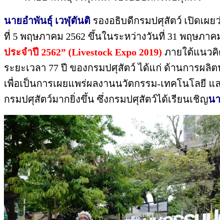
นายอำพันธุ์ เวฬุตันติ
รองอธิบดีกรมปศุสัตว์ เปิดเผยว่
ที่ 5 พฤษภาคม 2562 ขึ้นในระหว่างวันที่ 31 พฤษภาคม –
ประจำปี 2562” (Livestock Expo 2019)
ภายใต้แนวคิ
ระยะเวลา 77 ปี ของกรมปศุสัตว์ ได้แก่ ด้านการผลิตปศุ
เพื่อเป็นการเผยแพร่ผลงานนวัตกรรม-เทคโนโลยี แล
กรมปศุสัตว์มากยิ่งขึ้น ซึ่งกรมปศุสัตว์ได้เรียนเชิญ
นา