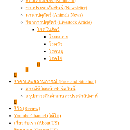
สัตว์เคี้ยวเอื้อง (Ruminant)
ข่าวประชาสัมพันธ์ (Newsletter)
นานาปศุสัตว์ (Animals News)
วิชาการปศุสัตว์ (Livestock Article)
โรคในสัตว์
โรคควาย
โรควัว
โรคหมู
โรคไก่
ราคาและสถานการณ์ (Price and Situation)
สุกรมีชีวิตหน้าฟาร์มวันนี้
สรุปภาวะสินค้าเกษตรประจำสัปดาห์
รีวิว (Review)
Youtube Channel (วิดีโอ)
เกี่ยวกับเรา (About US)