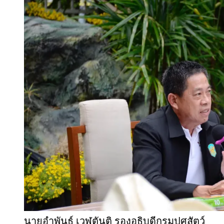
นายอำพันธุ์ เวฬุตันติ รองอธิบดีกรมปศุสัตว์