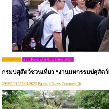
ข่าว (News)
ข่าวประชาสัมพันธ์ (Newsletter)
กรมปศุสัตว์ชวนเที่ยว “งานมหกรรมปศุสัตว์
Posted
Author
29/05/2019
25/04/2023
Pasusart News
Comment(0)
on