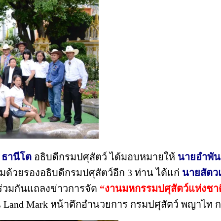
 ธานีโต
อธิบดีกรมปศุสัตว์ ได้มอบหมายให้
นายอำพันธุ
ยรองอธิบดีกรมปศุสัตว์อีก 3 ท่าน ได้แก่
นายสัตว
ร่วมกันแถลงข่าวการจัด
“งาน
มหกรรมปศุสัตว์แห่งชาต
 Land Mark หน้าตึกอำนวยการ กรมปศุสัตว์ พญาไท 