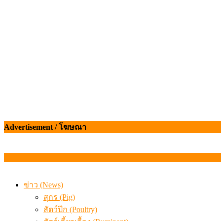
เมื่อเกษตรกรถูกมองเป็นผู้ร้ายเบื้องหลังราคาหมูที่สังคมไม่รู
Advertisement / โฆษณา
ข่าว (News)
สุกร (Pig)
สัตว์ปีก (Poultry)