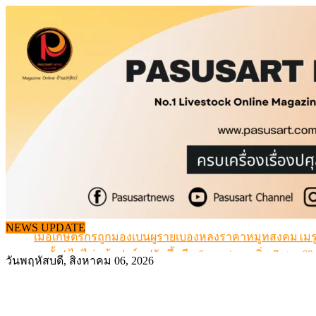
Skip
to
content
สกัดลักลอบนำเข้าเอ็นโคแช่แข็งกว่า 12.6 ตัน สมุทรสาคร
NEWS UPDATE
เมื่อเกษตรกรถูกมองเป็นผู้ร้ายเบื้องหลังราคาหมูที่สังคมไม่รู
สุดอั้น! ไข่ไก่หน้าฟาร์มปรับขึ้นอีก 6 บาท/แผง เริ่ม 7 ส.ค.69
วันพฤหัสบดี, สิงหาคม 06, 2026
ข้อมูลราคา สุกรมีชีวิตหน้าฟาร์ม พระที่ 6 สิงหาคม 2569
เดินหน้าดัน “ราคากลางโคเนื้อ” แก้ปัญหาราคาโคเนื้อตกต
สกัดลักลอบนำเข้าเอ็นโคแช่แข็งกว่า 12.6 ตัน สมุทรสาคร