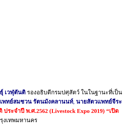
์ เวฬุตันติ
รองอธิบดีกรมปศุสัตว์ ในในฐานะที่เป็น
แพทย์สมชวน รัตนมังคลานนท์
,
นายสัตวแพทย์จีระ
ิ ประจำปี พ.ศ.2
562 (Livestock Expo 2019) “เปิด
กรุงเทพมหานคร