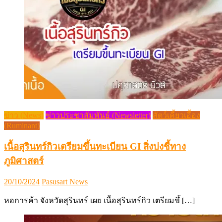
ข่าว (News)
ข่าวประชาสัมพันธ์ (Newsletter)
สัตว์เคี้ยวเอื้อง
(Ruminant)
เนื้อสุรินทร์กิวเตรียมขึ้นทะเบียน GI สิ่งบ่งชี้ทาง
ภูมิศาสตร์
Posted
Author
20/10/2024
Pasusart News
on
หอการค้า จังหวัดสุรินทร์ เผย เนื้อสุรินทร์กิว เตรียมขึ้ […]