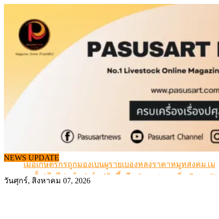
Skip
to
content
สกัดลักลอบนำเข้าเอ็นโคแช่แข็งกว่า 12.6 ตัน สมุทรสาคร
NEWS UPDATE
เมื่อเกษตรกรถูกมองเป็นผู้ร้ายเบื้องหลังราคาหมูที่สังคมไม่รู
สุดอั้น! ไข่ไก่หน้าฟาร์มปรับขึ้นอีก 6 บาท/แผง เริ่ม 7 ส.ค.69
วันศุกร์, สิงหาคม 07, 2026
ข้อมูลราคา สุกรมีชีวิตหน้าฟาร์ม พระที่ 6 สิงหาคม 2569
เดินหน้าดัน “ราคากลางโคเนื้อ” แก้ปัญหาราคาโคเนื้อตกต
สกัดลักลอบนำเข้าเอ็นโคแช่แข็งกว่า 12.6 ตัน สมุทรสาคร