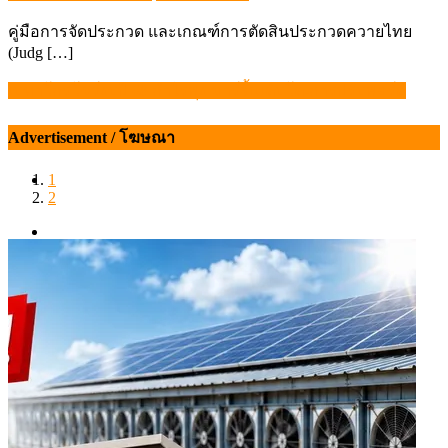
on
คู่มือการจัดประกวด และเกณฑ์การตัดสินประกวดควายไทย
(Judg […]
เบทาโกรโชว์งบปี 68 กำไรพุ่ง มาร์จิ้นเติบโต-การปรับพอร์ต
แนะแนว
เรื่อง
Advertisement / โฆษณา
1
2