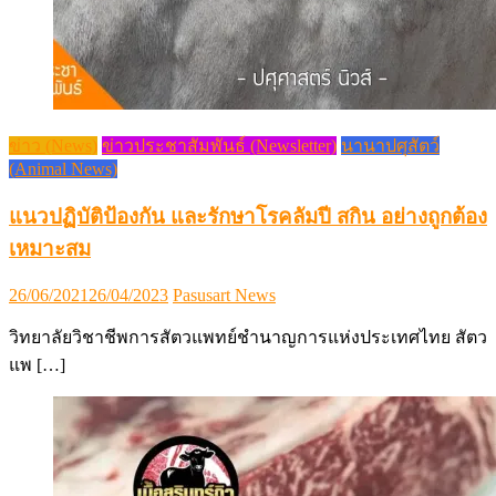
ข่าว (News)
ข่าวประชาสัมพันธ์ (Newsletter)
นานาปศุสัตว์
(Animal News)
แนวปฏิบัติป้องกัน และรักษาโรคลัมปี สกิน อย่างถูกต้อง
เหมาะสม
Posted
Author
26/06/2021
26/04/2023
Pasusart News
on
วิทยาลัยวิชาชีพการสัตวแพทย์ชำนาญการแห่งประเทศไทย สัตว
แพ […]