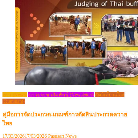
ข่าว (News)
ข่าวประชาสัมพันธ์ (Newsletter)
สัตว์เคี้ยวเอื้อง
(Ruminant)
คู่มือการจัดประกวด-เกณฑ์การตัดสินประกวดควาย
ไทย
Posted
Author
17/03/2026
17/03/2026
Pasusart News