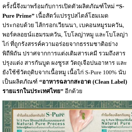
ครั้งนี้จึงมาพร้อมกับการเปิดตัวผลิตภัณฑ์ใหม่
“
S-
Pure Prime”
เนื้อสัตว์แปรรูปสไตล์โฮมเมด
ประกอบด้วย ไส้กรอกเวียนนา, เบคอนหมูรมควัน,
พอร์คลอยน์แฮมรมควัน, โบโลญ่าหมู และโบโลญ่า
ไก่ ที่ถูกรังสรรค์ความอร่อยจากธรรมชาติอย่าง
พิถีพิถัน ปราศจากการแต่งเติมสารเคมี รวมถึงสาร
ปรุงแต่ง สารกันบูด ผงชูรส วัตถุเจือปนอาหาร และ
ยังใช้ช้วัตถุดิบจากเนื้อหมู เนื้อไก่ S-Pure 100% นับ
เป็นผลิตภัณฑ์
“อาหารฉลากสะอาด (
Clean Label)
รายแรกในประเทศไทย”
อีกด้วย