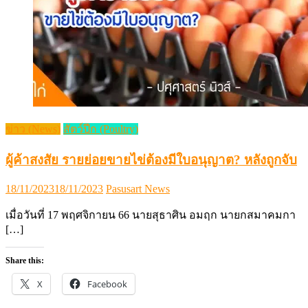
ข่าว (News)
สัตว์ปีก (Poultry)
ผู้ค้าสงสัย รายย่อยขายไข่ต้องมีใบอนุญาต? หลังถูกจับ
Posted
Author
18/11/2023
18/11/2023
Pasusart News
on
เมื่อวันที่ 17 พฤศจิกายน 66 นายสุธาศิน อมฤก นายกสมาคมกา
[…]
Share this:
X
Facebook