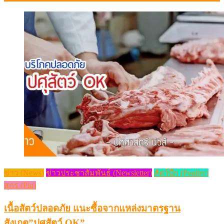
ข่าว (News)
ข่าวประชาสัมพันธ์ (Newsletter)
สัตว์ปีก (Poultry)
สุกร (Pig)
เนื้อสัตว์ปลอดภัย แนะซื้อจากแหล่งมาตรฐาน
สังเกต”ปศุสัตว์ OK”