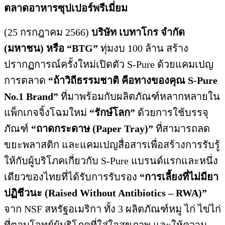
ตลาดอาหารซุปเปอร์พรีเมี่ยม
(25 กรกฎาคม 2566)
บริษัท เบทาโกร จำกัด
(มหาชน) หรือ “BTG”
ทุ่มงบ 100 ล้าน สร้าง
ปรากฏการณ์ครั้งใหม่เปิดตัว S-Pure ด้วยแคมเปญ
การตลาด
“ถ้าวิถีธรรมชาติ คือทางของคุณ S-Pure
No.1 Brand”
ที่มาพร้อมกับผลิตภัณฑ์หลากหลายใน
แพ็กเกจจิ้งโฉมใหม่
“รักษ์โลก”
ด้วยการใช้บรรจุ
ภัณฑ์
“ถาดกระดาษ (Paper Tray)”
ที่สามารถลด
ขยะพลาสติก และแคมเปญสื่อสารเพื่อสร้างการรับรู้
ให้กับผู้บริโภคเกี่ยวกับ S-Pure แบรนด์แรกและหนึ่ง
เดียวของไทยที่ได้รับการรับรอง
“การเลี้ยงที่ไม่มียา
ปฏิชีวนะ (Raised Without Antibiotics – RWA)”
จาก NSF สหรัฐอเมริกา ทั้ง 3 ผลิตภัณฑ์หมู ไก่ ไข่ไก่