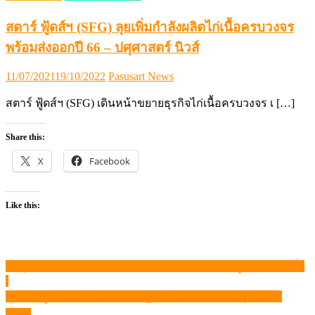
สตาร์ ฟู้ดส์ฯ (SFG) ลุยเพิ่มกำลังผลิตไก่เนื้อครบวงจร
พร้อมส่งออกปี 66 – ปศุศาสตร์ นิวส์
Posted
Author
11/07/2021
19/10/2022
Pasusart News
on
สตาร์ ฟู้ดส์ฯ (SFG) เดินหน้าขยายธุรกิจไก่เนื้อครบวงจร เ […]
Share this:
X
Facebook
Like this:
วัตถุดิบอาหารสัตว์ส่อบานปลาย สวนทางราคาหมูหน้าฟาร์มดิ่ง
แนะแนว
เรื่อง
ราคาหมูหน้าฟาร์มร่วง วอนรัฐช่วยด่วน หลังขาดทุนกว่า 6
เดือน