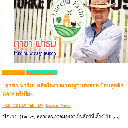
ข่าว (News)
สัตว์ปีก (Poultry)
“ฤาชา ฟาร์ม” ผลิตไก่งวงมาตรฐานส่งออก ป้อนลูกค้า
ตลาดพรีเมียม
Posted
Author
23/05/2018
22/04/2023
Pasusart News
on
“ไก่งวง” (Turkey) หลายคนอาจมองว่าเป็นสัตว์ที่เลี้ยงไว้ด […]