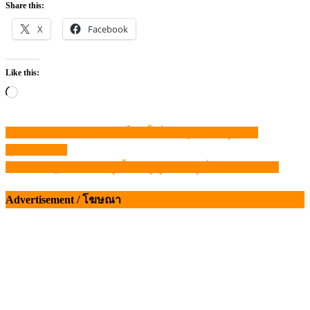
Share this:
X
Facebook
Like this:
Loading…
VIV ASIA 2023 ความสำเร็จครั้งยิ่งใหญ่รวมตัวผู้นำใน
แนะแนว
อุตสาหกรรม
เรื่อง
วอนภาครัฐ อย่าปล่อยผู้เลี้ยงหมู สู้กับ “หมูเถื่อน” ตามลำพัง
Advertisement / โฆษณา