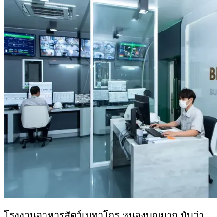
โรงงานอาหารสัตว์เบทาโกร หนองบุญมาก นับว่า