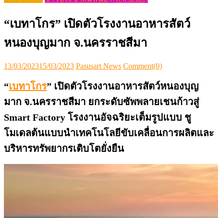
“เบทาโกร” เปิดตัวโรงงานอาหารสัตว์
หนองบุญมาก จ.นครราชสีมา
Posted
Author
13/03/2023
15/03/2023
Pasusart News
Comment(0)
on
“
เบทาโกร
” เปิดตัวโรงงานอาหารสัตว์หนองบุญ
มาก จ.นครราชสีมา
ยกระดับซัพพลายเชนก้าวสู่
Smart Factory โรงงานอัจฉริยะเต็มรูปแบบ
ชู
โมเดลต้นแบบนำเทคโนโลยีขับเคลื่อนการผลิตและ
บริหารทรัพยากรเติบโตยั่งยืน