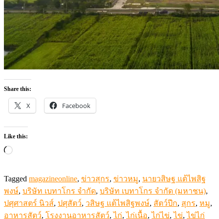
Share this:
X
Facebook
Like this:
Loading…
Tagged
magazineonline
,
ข่าวสุกร
,
ข่าวหมู
,
นายวสิษฐ แต้ไพสิฐ
พงษ์
,
บริษัท เบทาโกร จำกัด
,
บริษัท เบทาโกร จำกัด (มหาชน)
,
ปศุศาสตร์ นิวส์
,
ปศุสัตว์
,
วสิษฐ แต้ไพสิฐพงษ์
,
สัตว์ปีก
,
สุกร
,
หมู
,
อาหารสัตว์
,
โรงงานอาหารสัตว์
,
ไก่
,
ไก่เนื้อ
,
ไก่ไข่
,
ไข่
,
ไข่ไก่