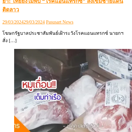
ย้ำ! ไทยยังไม่พบ “โรคแอนแทรกซ์” สั่งเข้มชายแดน
ติดลาว
Posted
Author
29/03/2024
29/03/2024
Pasusart News
on
โฆษกรัฐบาลประชาสัมพันธ์เฝ้าระวังโรคแอนแทรกซ์ นายกฯ
สั่ง […]