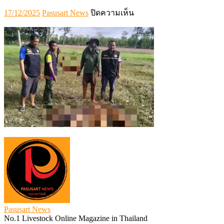
Posted
Author
บน
17/12/2025
Pasusart News
ปิดความเห็น
on
332414
Pasusart News
No.1 Livestock Online Magazine in Thailand