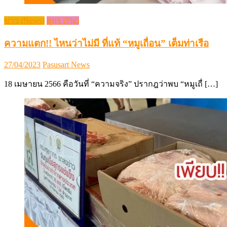
ข่าว (News)
สุกร (Pig)
ความแตก!! ไหนว่าไม่มี ที่แท้ “หมูเถื่อน” เต็มท่าเรือ
Posted
Author
27/04/2023
Pasusart News
on
18 เมษายน 2566 คือวันที่ “ความจริง” ปรากฎว่าพบ “หมูเถื่ […]