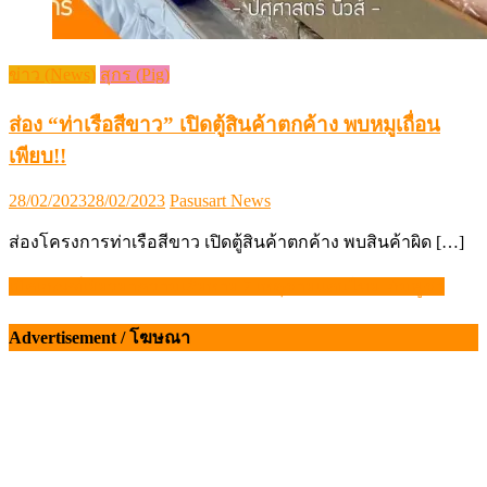
ข่าว (News)
สุกร (Pig)
ส่อง “ท่าเรือสีขาว” เปิดตู้สินค้าตกค้าง พบหมูเถื่อน
เพียบ!!
Posted
Author
28/02/2023
28/02/2023
Pasusart News
on
ส่องโครงการท่าเรือสีขาว เปิดตู้สินค้าตกค้าง พบสินค้าผิด […]
เปิดเกณฑ์เยียวยาความเสียหาย 7 เหตุชายแดนไทย–กัมพูชา
แนะแนว
เรื่อง
Advertisement / โฆษณา