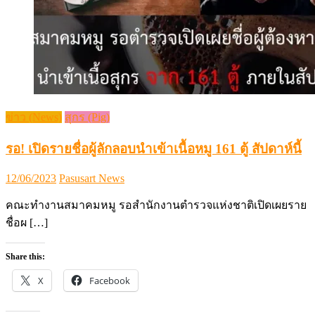
ข่าว (News)
สุกร (Pig)
รอ! เปิดรายชื่อผู้ลักลอบนำเข้าเนื้อหมู 161 ตู้ สัปดาห์นี้
Posted
Author
12/06/2023
Pasusart News
on
คณะทำงานสมาคมหมู รอสำนักงานตำรวจแห่งชาติเปิดเผยราย
ชื่อผ […]
Share this:
X
Facebook