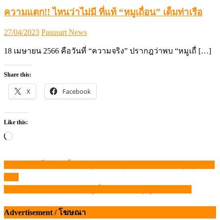
ความแตก!! ไหนว่าไม่มี ที่แท้ “หมูเถื่อน” เต็มท่าเรือ
Posted
Author
27/04/2023
Pasusart News
on
18 เมษายน 2566 คือวันที่ “ความจริง” ปรากฎว่าพบ “หมูเถื่ […]
Share this:
X
Facebook
Like this:
Loading…
Pig Board เห็นชอบตั้งกองทุนพัฒนาสุกรไทย สร้างสมดุลทุกภาค
แนะแนว
ส่วน
เรื่อง
ไขข้อสงสัย ขนาดฟาร์มหมูเล็ก กลาง ใหญ่ ดูกันอย่างไร?
Advertisement / โฆษณา