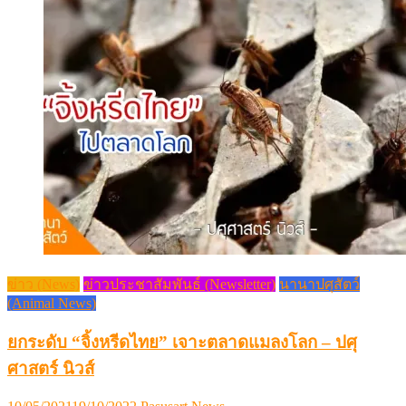
ข่าว (News)
ข่าวประชาสัมพันธ์ (Newsletter)
นานาปศุสัตว์
(Animal News)
ยกระดับ “จิ้งหรีดไทย” เจาะตลาดแมลงโลก – ปศุ
ศาสตร์ นิวส์
Posted
Author