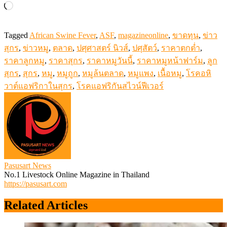
Loading…
Tagged
African Swine Fever
,
ASF
,
magazineonline
,
ขาดทุน
,
ข่าว
สุกร
,
ข่าวหมู
,
ตลาด
,
ปศุศาสตร์ นิวส์
,
ปศุสัตว์
,
ราคาตกต่ำ
,
ราคาลูกหมู
,
ราคาสุกร
,
ราคาหมูวันนี้
,
ราคาหมูหน้าฟาร์ม
,
ลูก
สุกร
,
สุกร
,
หมู
,
หมูถูก
,
หมูล้นตลาด
,
หมูแพง
,
เนื้อหมู
,
โรคอหิ
วาต์แอฟริกาในสุกร
,
โรคแอฟริกันสไวน์ฟีเวอร์
Pasusart News
No.1 Livestock Online Magazine in Thailand
https://pasusart.com
Related Articles