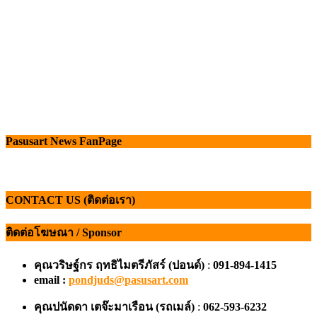
Pasusart News FanPage
CONTACT US (ติดต่อเรา)
ติดต่อโฆษณา / Sponsor
คุณวริษฐ์กร ฤทธิไมตรีภัสร์ (ปอนด์)
:
091-894-1415
email :
pondjuds@pasusart.com
คุณปนัดดา เตจ๊ะมาเรือน
(รถเมล์)
:
062-593-6232