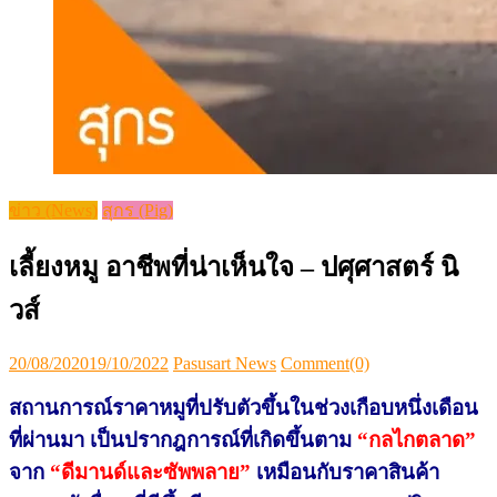
ข่าว (News)
สุกร (Pig)
เลี้ยงหมู อาชีพที่น่าเห็นใจ – ปศุศาสตร์ นิ
วส์
Posted
Author
20/08/2020
19/10/2022
Pasusart News
Comment(0)
on
สถานการณ์ราคาหมูที่ปรับตัวขึ้นในช่วงเกือบหนึ่งเดือน
ที่ผ่านมา เป็นปรากฎการณ์ที่เกิดขึ้นตาม
“กลไกตลาด”
จาก
“ดีมานด์และซัพพลาย”
เหมือนกับราคาสินค้า