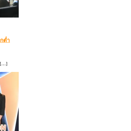
กต่ำ
 […]