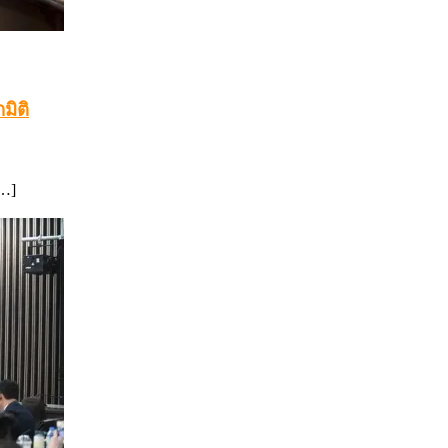
มิติ
[…]