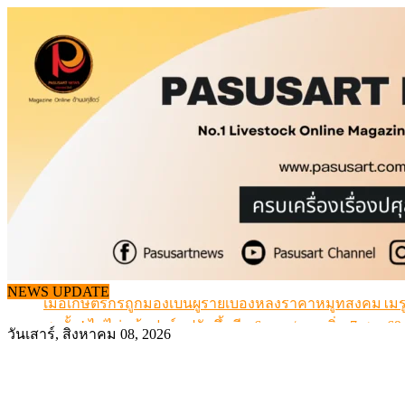
Skip
to
content
สกัดลักลอบนำเข้าเอ็นโคแช่แข็งกว่า 12.6 ตัน สมุทรสาคร
NEWS UPDATE
เมื่อเกษตรกรถูกมองเป็นผู้ร้ายเบื้องหลังราคาหมูที่สังคมไม่รู
สุดอั้น! ไข่ไก่หน้าฟาร์มปรับขึ้นอีก 6 บาท/แผง เริ่ม 7 ส.ค.69
วันเสาร์, สิงหาคม 08, 2026
ข้อมูลราคา สุกรมีชีวิตหน้าฟาร์ม พระที่ 6 สิงหาคม 2569
เดินหน้าดัน “ราคากลางโคเนื้อ” แก้ปัญหาราคาโคเนื้อตกต
สกัดลักลอบนำเข้าเอ็นโคแช่แข็งกว่า 12.6 ตัน สมุทรสาคร