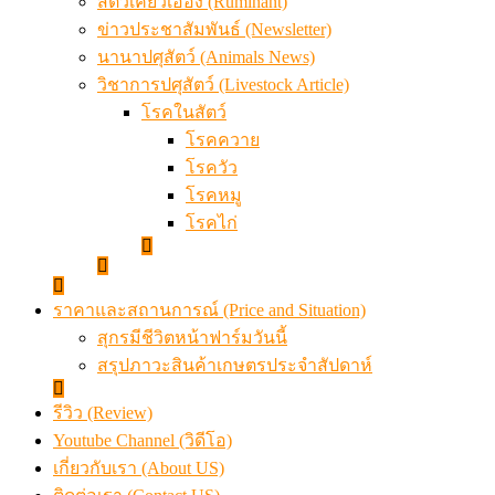
สัตว์เคี้ยวเอื้อง (Ruminant)
ข่าวประชาสัมพันธ์ (Newsletter)
นานาปศุสัตว์ (Animals News)
วิชาการปศุสัตว์ (Livestock Article)
โรคในสัตว์
โรคควาย
โรควัว
โรคหมู
โรคไก่
ราคาและสถานการณ์ (Price and Situation)
สุกรมีชีวิตหน้าฟาร์มวันนี้
สรุปภาวะสินค้าเกษตรประจำสัปดาห์
รีวิว (Review)
Youtube Channel (วิดีโอ)
เกี่ยวกับเรา (About US)