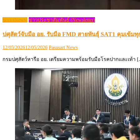
ข่าว (News)
ข่าวประชาสัมพันธ์ (Newsletter)
ปศุสัตว์จับมือ อย. รับมือ FMD สายพันธุ์ SAT1 คุมเข้มทุก
Posted
Author
12/05/2026
12/05/2026
Pasusart News
on
กรมปศุสัตว์หารือ อย. เตรียมความพร้อมรับมือโรคปากและเท้า 