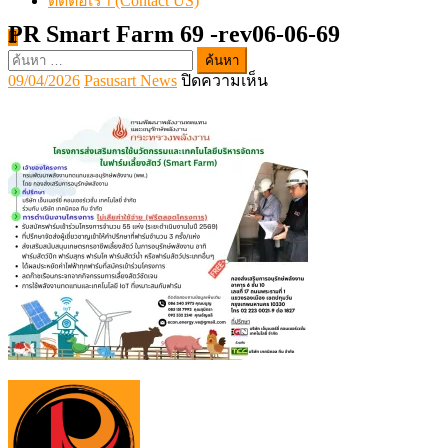
ติดต่อเรา (Contact US)
PR Smart Farm 69 -rev06-06-69
ค้นหา
Posted
Author
บน
09/04/2026
Pasusart News
ปิดความเห็น
สำหรับ:
on
PR
Smart
Farm
69
-
rev06-
06-
69