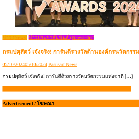
ข่าว (News)
ข่าวประชาสัมพันธ์ (Newsletter)
กรมปศุสัตว์ เจ๋งจริง! การันตีรางวัลด้านองค์กรนวัตกรรม
Posted
Author
05/10/2024
05/10/2024
Pasusart News
on
กรมปศุสัตว์ เจ๋งจริง! การันตีด้วยรางวัลนวัตกรรมแห่งชาติ […]
โอกาสดี สำหรับเกษตรกรต้องการลดการใช้พลังงานในฟาร์ม
แนะแนว
เรื่อง
Advertisement / โฆษณา