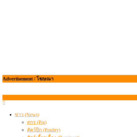
เมื่อเกษตรกรถูกมองเป็นผู้ร้ายเบื้องหลังราคาหมูที่สังคมไม่รู
Advertisement / โฆษณา
ข่าว (News)
สุกร (Pig)
สัตว์ปีก (Poultry)