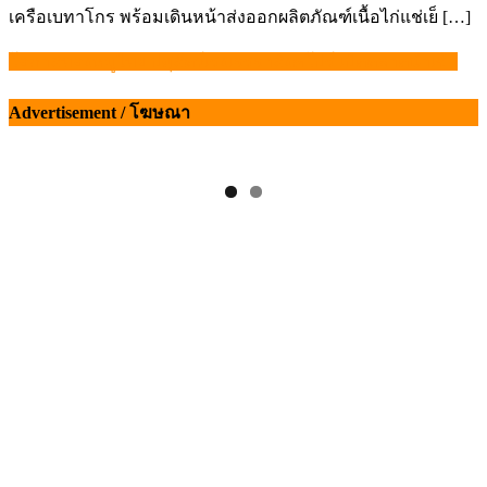
เครือเบทาโกร พร้อมเดินหน้าส่งออกผลิตภัณฑ์เนื้อไก่แช่เย็ […]
โอกาสทองหมูไทย ปศุสัตว์เร่งเจรจาสิงคโปร์ เปิดตลาดนำเข้า
แนะแนว
เรื่อง
Advertisement / โฆษณา