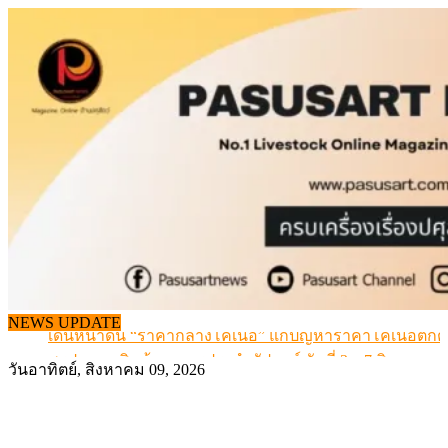
Skip
to
content
NEWS UPDATE
เดินหน้าดัน “ราคากลางโคเนื้อ” แก้ปัญหาราคาโคเนื้อตกต
สรุปภาวะ สินค้าเกษตรประจำสัปดาห์ วันที่ 3 – 7 สิงหาคม 
วันอาทิตย์, สิงหาคม 09, 2026
เมื่อเกษตรกรถูกมองเป็นผู้ร้ายเบื้องหลังราคาหมูที่สังคมไม่รู
สุดอั้น! ไข่ไก่หน้าฟาร์มปรับขึ้นอีก 6 บาท/แผง เริ่ม 7 ส.ค.69
ข้อมูลราคา สุกรมีชีวิตหน้าฟาร์ม พระที่ 6 สิงหาคม 2569