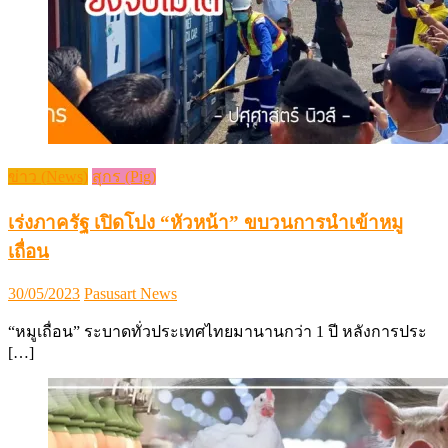
ข่าว (News)
สุกร (Pig)
เร่งภาครัฐ เปิดโปง “หัวหน้า” ขบวนการนำเข้าหมู
เถื่อน
Posted
Author
30/05/2023
Pasusart News
on
“หมูเถื่อน” ระบาดทั่วประเทศไทยมานานกว่า 1 ปี หลังการประ
[…]