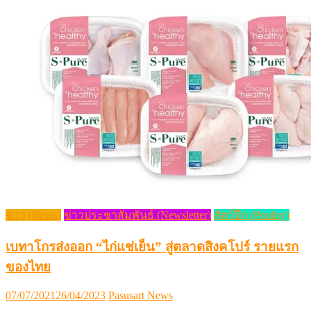
ข่าว (News)
ข่าวประชาสัมพันธ์ (Newsletter)
สัตว์ปีก (Poultry)
เบทาโกรส่งออก “ไก่แช่เย็น” สู่ตลาดสิงคโปร์ รายแรก
ของไทย
Posted
Author
07/07/2021
26/04/2023
Pasusart News
on