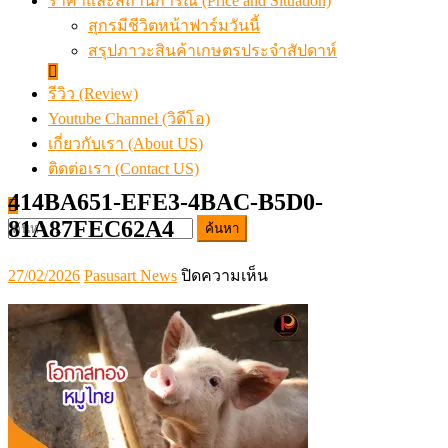
ราคาและสถานการณ์ (Price and Situation)
สุกรมีชีวิตหน้าฟาร์มวันนี้
สรุปภาวะสินค้าเกษตรประจำสัปดาห์
รีวิว (Review)
Youtube Channel (วิดีโอ)
เกี่ยวกับเรา (About US)
ติดต่อเรา (Contact US)
414BA651-EFE3-4BAC-B5D0-
81A87FEC62A4
ค้นหา
สำหรับ:
Posted
Author
บน
27/02/2026
Pasusart News
ปิดความเห็น
on
414BA651-
EFE3-
4BAC-
B5D0-
81A87FEC62A4