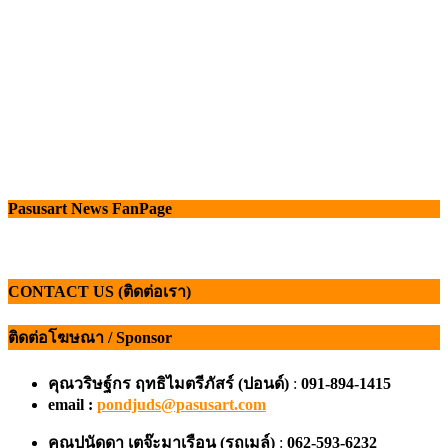
Pasusart News FanPage
CONTACT US (ติดต่อเรา)
ติดต่อโฆษณา / Sponsor
คุณวริษฐ์กร ฤทธิไมตรีภัสร์ (ปอนด์)
:
091-894-1415
email :
pondjuds@pasusart.com
คุณปนัดดา เตจ๊ะมาเรือน
(รถเมล์)
:
062-593-6232