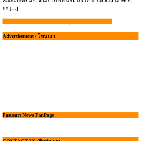
คณะเกษตร มก. จับมือ บริษัท แอมโก้เวท จำกัด ลงนาม MOU
ยก […]
ไก่ไทยเฮ! UAE เตรียมไฟเขียวมูลค่ากว่า 1,000 ล้าน
แนะแนว
เรื่อง
Advertisement / โฆษณา
Pasusart News FanPage