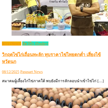
ข่าว (News)
สัตว์ปีก (Poultry)
วิกฤตไข่ไก่เถื่อนทะลัก ทุบราคาไข่ไทยตกต่ำ เสี่ยงไข้
หวัดนก
Posted
Author
08/12/2025
Pasusart News
on
สมาคมผู้เลี้ยงไก่ไข่ภาคใต้ พบยังมีการลักลอบนำเข้าไข่ไก่ […]