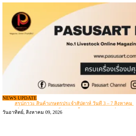
Skip
to
content
เดินหน้าดัน “ราคากลางโคเนื้อ” แก้ปัญหาราคาโคเนื้อตกต
NEWS UPDATE
สรุปภาวะ สินค้าเกษตรประจำสัปดาห์ วันที่ 3 – 7 สิงหาคม 
เมื่อเกษตรกรถูกมองเป็นผู้ร้ายเบื้องหลังราคาหมูที่สังคมไม่รู
วันอาทิตย์, สิงหาคม 09, 2026
สุดอั้น! ไข่ไก่หน้าฟาร์มปรับขึ้นอีก 6 บาท/แผง เริ่ม 7 ส.ค.69
ข้อมูลราคา สุกรมีชีวิตหน้าฟาร์ม พระที่ 6 สิงหาคม 2569
เดินหน้าดัน “ราคากลางโคเนื้อ” แก้ปัญหาราคาโคเนื้อตกต