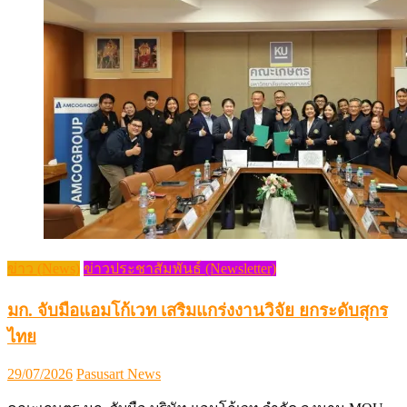
ข่าว (News)
ข่าวประชาสัมพันธ์ (Newsletter)
มก. จับมือแอมโก้เวท เสริมแกร่งงานวิจัย ยกระดับสุกร
ไทย
Posted
Author
29/07/2026
Pasusart News
on