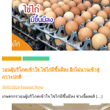
ข่าว (News)
สัตว์ปีก (Poultry)
วอนผู้บริโภคเข้าใจ ไข่ไก่มีขึ้นมีลง อีกไม่นานเข้าสู่
ภาวะปกติ
Posted
Author
30/05/2024
Pasusart News
on
เกษตรกรวอนผู้บริโภคเข้าใจ ไข่ไก่มีขึ้นมีลง ช่วงนี้ผลผลิ […]