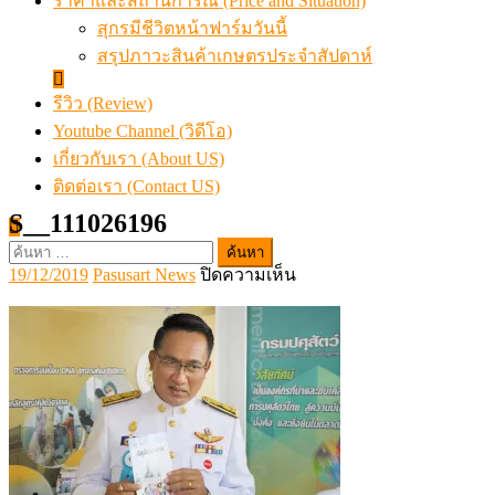
ราคาและสถานการณ์ (Price and Situation)
สุกรมีชีวิตหน้าฟาร์มวันนี้
สรุปภาวะสินค้าเกษตรประจำสัปดาห์
รีวิว (Review)
Youtube Channel (วิดีโอ)
เกี่ยวกับเรา (About US)
ติดต่อเรา (Contact US)
S__111026196
ค้นหา
Posted
Author
บน
19/12/2019
Pasusart News
ปิดความเห็น
สำหรับ:
on
S__111026196