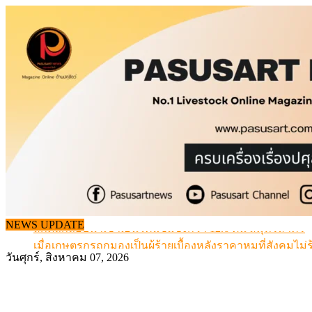
Skip
to
content
สกัดลักลอบนำเข้าเอ็นโคแช่แข็งกว่า 12.6 ตัน สมุทรสาคร
NEWS UPDATE
เมื่อเกษตรกรถูกมองเป็นผู้ร้ายเบื้องหลังราคาหมูที่สังคมไม่รู
สุดอั้น! ไข่ไก่หน้าฟาร์มปรับขึ้นอีก 6 บาท/แผง เริ่ม 7 ส.ค.69
วันศุกร์, สิงหาคม 07, 2026
ข้อมูลราคา สุกรมีชีวิตหน้าฟาร์ม พระที่ 6 สิงหาคม 2569
เดินหน้าดัน “ราคากลางโคเนื้อ” แก้ปัญหาราคาโคเนื้อตกต
สกัดลักลอบนำเข้าเอ็นโคแช่แข็งกว่า 12.6 ตัน สมุทรสาคร