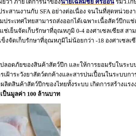
ดเผยว่า ภายใต้การนำของ
นายเฉลิมชัย ศรีอ่อน
รมว.เก
้ประสานงานกับ SFA อย่างต่อเนื่อง จนในที่สุดหน่ว
เดิมประเทศไทยสามารถส่งออกได้เฉพาะเนื้อสัตว์ปีกแช่แข็
นค้าแช่เย็นจัดเก็บรักษาที่อุณหภูมิ 0-4 องศาเซลเซียส
่แข็งจัดเก็บรักษาที่อุณหภูมิไม่น้อยกว่า -18 องศาเ
ปลอดภัยของสินค้าสัตว์ปีก และให้การยอมรับในระบบก
รเฝ้าระวังยาสัตว์ตกค้างและสารปนเปื้อนในระบบการเลี
ลิตสินค้าสัตว์ปีกของไทยทั้งระบบ เกิดการสร้างแร
ดเป็นมูลค่า 100 ล้านบาท