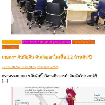
ข่าว (News)
ข่าวประชาสัมพันธ์ (Newsletter)
สัตว์เคี้ยวเอื้อง
(Ruminant)
เกษตรฯ จับมือจีน ดันส่งออกโคเนื้อ 1.2 ล้านตัว/ปี
Posted
Author
17/06/2026
18/06/2026
Pasusart News
on
กระทรวงเกษตรฯ จับมือบิ๊กวิสาหกิจการค้าจีน ดันโปรเจกต์ยั
[…]