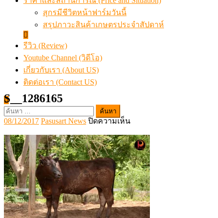
ราคาและสถานการณ์ (Price and Situation)
สุกรมีชีวิตหน้าฟาร์มวันนี้
สรุปภาวะสินค้าเกษตรประจำสัปดาห์
รีวิว (Review)
Youtube Channel (วิดีโอ)
เกี่ยวกับเรา (About US)
ติดต่อเรา (Contact US)
S__1286165
ค้นหา
Posted
Author
บน
08/12/2017
Pasusart News
ปิดความเห็น
สำหรับ:
on
S__1286165