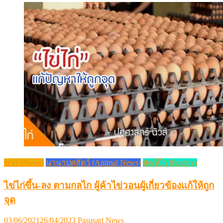
ข่าว (News)
นานาปศุสัตว์ (Animal News)
สัตว์ปีก (Poultry)
ไข่ไก่ขึ้น-ลง ตามกลไก ผู้ค้าไข่วอนผู้เกี่ยวข้องแก้ให้ถูก
จุด
Posted
Author
03/06/2021
26/04/2023
Pasusart News