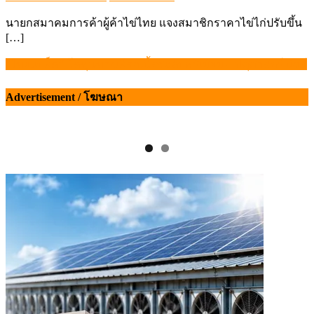
on
นายกสมาคมการค้าผู้ค้าไข่ไทย แจงสมาชิกราคาไข่ไก่ปรับขึ้น
[…]
“ไทยแบล็ค” โคขุนทางเลือกเนื้อระดับพรีเมียม – ปศุศาสตร์ นิวส์
แนะแนว
เรื่อง
Advertisement / โฆษณา