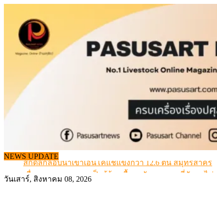
Skip
to
content
NEWS UPDATE
สกัดลักลอบนำเข้าเอ็นโคแช่แข็งกว่า 12.6 ตัน สมุทรสาคร
เมื่อเกษตรกรถูกมองเป็นผู้ร้ายเบื้องหลังราคาหมูที่สังคมไม่รู
วันเสาร์, สิงหาคม 08, 2026
สุดอั้น! ไข่ไก่หน้าฟาร์มปรับขึ้นอีก 6 บาท/แผง เริ่ม 7 ส.ค.69
ข้อมูลราคา สุกรมีชีวิตหน้าฟาร์ม พระที่ 6 สิงหาคม 2569
เดินหน้าดัน “ราคากลางโคเนื้อ” แก้ปัญหาราคาโคเนื้อตกต